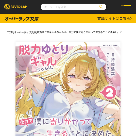
文庫サイトはこちら
コミック
ライトノベル
コミックガルド
文庫
脱力ゆとりギャルちゃんは、全力で僕に寄りかかって生きることに決めた。 2
TOP
オーバーラップ文庫
コミッククリエ
ノベルス
LiQulle
ノベルスf
ラブパルフェ
ロサージュノベルス
その他
通販・NEWS
コミックエッセイ
OVERLAP STORE
ポケットモンスター
オーバーラップ広報室
アニメ
ゲーム
企業
会社概要
オーバーラップ文庫
採用情報
アクセス
オーバーラップホールディングス
お問い合わせはこちら
オーバーラップノベルス
オーバーラップノベルスf