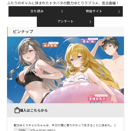
ふたりのギャルに挟まれたドタバタの脱力ゆとりラブコメ、宮古島編！
立ち読み
特設サイト
コミックエッセイ
アンケート
閉じる
ピンナップ
購入はこちらから
脱力ゆとりギャルちゃんは、全力で僕に寄りかかって生きることに決めた。 2
ISBN
978-4-8240-1683-6