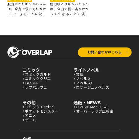
オーバーラップ文庫
オーバーラップ文庫
脱力ゆとりギャルちゃん
脱力ゆとりギャルちゃん
は、全力で僕に寄りかか
は、全力で僕に寄りかか
って生きることに決め
って生きることに決め
た。 2
た。 1
お問い合わせはこちら
コミック
ライトノベル
コミックガルド
文庫
コミッククリエ
ノベルス
LiQulle
ノベルスf
ラブパルフェ
ロサージュノベルス
その他
通販・NEWS
コミックエッセイ
OVERLAP STORE
ポケットモンスター
オーバーラップ広報室
アニメ
ゲーム