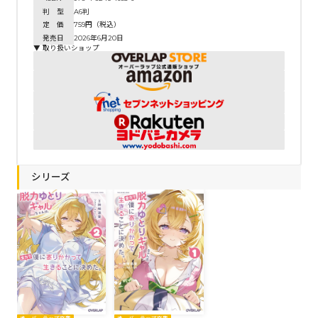
判 型
A6判
定 価
759円（税込）
発売日
2026年6月20日
▼ 取り扱いショップ
シリーズ