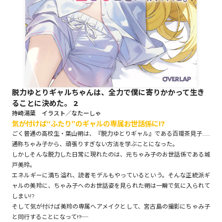
ロサージュノベルス
コミックガルド
脱力ゆとりギャルちゃんは、全力で僕に寄りかかって生き
ることに決めた。 2
コミッククリエ
持崎湯葉 イラスト／なたーしゃ
気が付けば“ふたり”のギャルの専属お世話係に!?
ごく普通の高校生・葉山朔は、『脱力ゆとりギャル』である百環茶見子……
通称ちゃみ子から、頑張りすぎない方法を学ぶことになった。
しかしそんな脱力した日常に現れたのは、元ちゃみ子のお世話係である城
リキューレ
戸美玲。
エネルギーに満ち溢れ、読者モデルもやっているという。そんな正統派ギ
ャルの美玲に、ちゃみ子へのお世話姿を見られた朔は一瞬で気に入られて
しまい!?
そして気が付けば美玲の専属ヘアメイクとして、宮古島の撮影にちゃみ子
コミックパルフェ
と同行することになって――!?