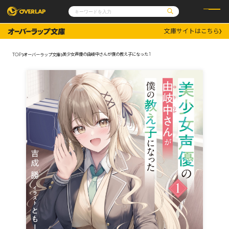
文庫サイトはこちら
コミック
ライトノベル
コミックガルド
文庫
美少女声優の由岐中さんが僕の教え子になった 1
TOP
オーバーラップ文庫
コミッククリエ
ノベルス
LiQulle
ノベルスf
ラブパルフェ
ロサージュノベルス
その他
通販・NEWS
コミックエッセイ
OVERLAP STORE
ポケットモンスター
オーバーラップ広報室
アニメ
ゲーム
企業
会社概要
オーバーラップ文庫
採用情報
アクセス
オーバーラップホールディングス
お問い合わせはこちら
オーバーラップノベルス
オーバーラップノベルスf