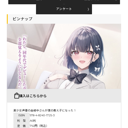
アンケート
コミックエッセイ
ピンナップ
閉じる
購入はこちらから
美少女声優の由岐中さんが僕の教え子になった 1
ISBN
978-4-8240-1725-3
判 型
A6判
定 価
792円（税込）