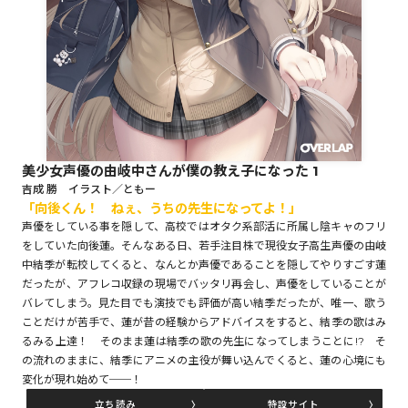
ロサージュノベルス
コミックガルド
美少女声優の由岐中さんが僕の教え子になった 1
吉成 勝 イラスト／ともー
「向後くん！ ねぇ、うちの先生になってよ！」
コミッククリエ
声優をしている事を隠して、高校ではオタク系部活に所属し陰キャのフリ
をしていた向後蓮。そんなある日、若手注目株で現役女子高生声優の由岐
中結季が転校してくると、なんとか声優であることを隠してやりすごす蓮
だったが、アフレコ収録の現場でバッタリ再会し、声優をしていることが
リキューレ
バレてしまう。見た目でも演技でも評価が高い結季だったが、唯一、歌う
ことだけが苦手で、蓮が昔の経験からアドバイスをすると、結季の歌はみ
るみる上達！ そのまま蓮は結季の歌の先生になってしまうことに!? そ
の流れのままに、結季にアニメの主役が舞い込んでくると、蓮の心境にも
変化が現れ始めて──！
コミックパルフェ
立ち読み
特設サイト