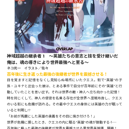
ロサージュノベルス
コミックガルド
神域超越の継承者 1 ～英雄たちの意志と技を受け継いだ
俺は、魂の導きにより世界最強へと至る～
コミッククリエ
ネコ光一 イラスト／佐々
百年後に生き返った最強の後継者が世界を震撼させる！
目を覚ますと記憶をなくし見知らぬ場所にいたクエス。街で"英雄"の子
孫・ユキナと出会った彼は、とある事件で自分が百年前にその"英雄"と行
動していたことを思い出す。それは世界の敵・神人へ立ち向かった記憶！
リキューレ
時を同じくして、神人の使徒を名乗る存在が全世界へ宣戦布告し、クエス
のいる街にも危機が訪れる。その最中クエスの身体には英雄の力が眠って
いると判明し!?
「お前が馬鹿にした英雄の奥義をその目に焼き付けろ！」
コミックパルフェ
世界が危機に瀕したとき、クエスの内に眠る"英雄"の魂が鼓動する――！
百年後に蘇った最強の後継者が世界を震撼させる異世界英雄譚、開幕！