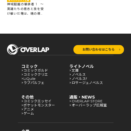
オーバーラップ文庫
神域超越の継承者 1 ～
英雄たちの意志と技を受
け継いだ俺は、魂の導き
により世界最強へと至る
～
お問い合わせはこちら
コミック
ライトノベル
コミックガルド
文庫
コミッククリエ
ノベルス
LiQulle
ノベルスf
ラブパルフェ
ロサージュノベルス
その他
通販・NEWS
コミックエッセイ
OVERLAP STORE
ポケットモンスター
オーバーラップ広報室
アニメ
ゲーム