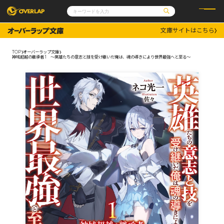
文庫サイトはこちら
コミック
ライトノベル
コミックガルド
文庫
TOP
オーバーラップ文庫
コミッククリエ
ノベルス
神域超越の継承者 1 ～英雄たちの意志と技を受け継いだ俺は、魂の導きにより世界最強へと至る～
LiQulle
ノベルスf
ラブパルフェ
ロサージュノベルス
その他
通販・NEWS
コミックエッセイ
OVERLAP STORE
ポケットモンスター
オーバーラップ広報室
アニメ
ゲーム
企業
会社概要
オーバーラップ文庫
採用情報
アクセス
オーバーラップホールディングス
お問い合わせはこちら
オーバーラップノベルス
オーバーラップノベルスf