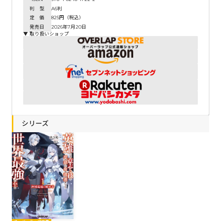
判 型
A6判
定 価
825円（税込）
発売日
2026年7月20日
▼ 取り扱いショップ
シリーズ