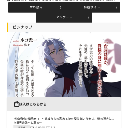
立ち読み
特設サイト
アンケート
コミックエッセイ
ピンナップ
閉じる
購入はこちらから
神域超越の継承者 1 ～英雄たちの意志と技を受け継いだ俺は、魂の導きによ
り世界最強へと至る～
ISBN
978-4-8240-1722-2