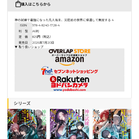
購入はこちらから
神の試練で最強になった凡人当主、災厄前の世界に帰還して無双する 4
ISBN
978-4-8240-1728-4
判 型
A6判
定 価
825円（税込）
発売日
2026年7月20日
▼ 取り扱いショップ
シリーズ