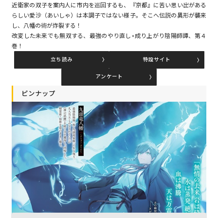
近衛家の双子を案内人に市内を巡回するも、『京都』に苦い思い出がある
らしい愛沙（あいしゃ）は本調子ではない様子。そこへ伝説の異形が襲来
し、八幡の術が炸裂する！
コミックエッセイ
改変した未来でも無双する、最強のやり直し×成り上がり陰陽師譚、第４
巻！
閉じる
立ち読み
特設サイト
アンケート
ピンナップ