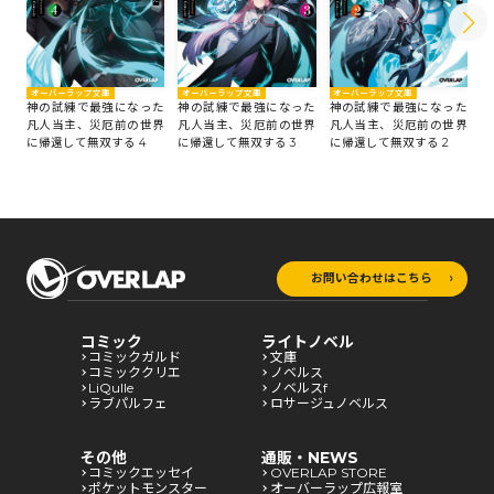
オーバーラップ文庫
オーバーラップ文庫
オーバーラップ文庫
オ
神の試練で最強になった
神の試練で最強になった
神の試練で最強になった
神
凡人当主、災厄前の世界
凡人当主、災厄前の世界
凡人当主、災厄前の世界
凡
に帰還して無双する 4
に帰還して無双する 3
に帰還して無双する 2
に
お問い合わせはこちら
コミック
ライトノベル
コミックガルド
文庫
コミッククリエ
ノベルス
LiQulle
ノベルスf
ラブパルフェ
ロサージュノベルス
その他
通販・NEWS
コミックエッセイ
OVERLAP STORE
ポケットモンスター
オーバーラップ広報室