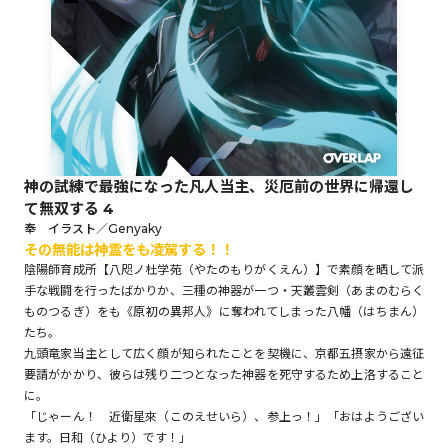
ロサージュノベルス
コミックガルド
神の試練で最強になった凡人当主、災厄前の世界に帰還し
て無双する 4
コミッククリエ
奉 イラスト／Genyaky
その無能は神霊をも凌駕する！！
陰陽師育成所【八咫ノ杜学苑（やたのもりがくえん）】で素顔を晒して派
手な戦闘を行ったばかりか、三種の神器が一つ・天叢雲剣（あまのむらく
ものつるぎ）をも《原初の異邦人》に奪われてしまった八幡（はちまん）
リキューレ
たち。
九頭竜家当主として広く顔が知られたことを契機に、京都五摂家から遠征
要請がかかり、彼らは残り二つとなった神器を死守するため上洛すること
に。
「じゃーん！ 近衛星來（このえせいら）、参上っ！」「おはようござい
コミックパルフェ
ます。日和（ひより）です！」