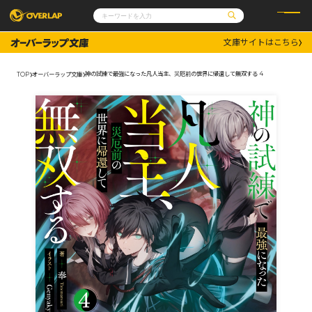
文庫サイトはこちら
コミック
ライトノベル
コミックガルド
文庫
神の試練で最強になった凡人当主、災厄前の世界に帰還して無双する 4
TOP
オーバーラップ文庫
コミッククリエ
ノベルス
LiQulle
ノベルスf
ラブパルフェ
ロサージュノベルス
その他
通販・NEWS
コミックエッセイ
OVERLAP STORE
ポケットモンスター
オーバーラップ広報室
アニメ
ゲーム
企業
会社概要
オーバーラップ文庫
採用情報
アクセス
オーバーラップホールディングス
お問い合わせはこちら
オーバーラップノベルス
オーバーラップノベルスf