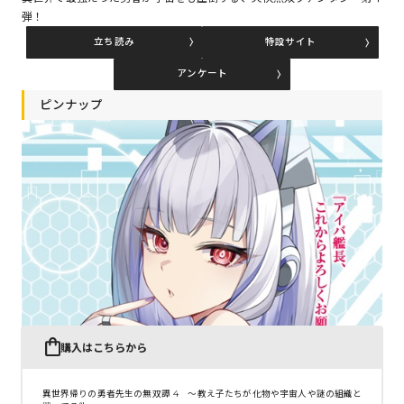
弾！
立ち読み
特設サイト
コミックエッセイ
アンケート
閉じる
ピンナップ
購入はこちらから
異世界帰りの勇者先生の無双譚 4 ～教え子たちが化物や宇宙人や謎の組織と