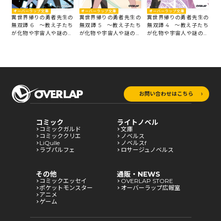
オーバーラップ文庫
オーバーラップ文庫
オーバーラップ文庫
オ
の
異世界帰りの勇者先生の
異世界帰りの勇者先生の
異世界帰りの勇者先生の
異
たち
無双譚 6 ～教え子たち
無双譚 5 ～教え子たち
無双譚 4 ～教え子たち
無
組
が化物や宇宙人や謎の組
が化物や宇宙人や謎の組
が化物や宇宙人や謎の組
が
織と戦ってる件～
織と戦ってる件～
織と戦ってる件～
織
お問い合わせはこちら
コミック
ライトノベル
コミックガルド
文庫
コミッククリエ
ノベルス
LiQulle
ノベルスf
ラブパルフェ
ロサージュノベルス
その他
通販・NEWS
コミックエッセイ
OVERLAP STORE
ポケットモンスター
オーバーラップ広報室
アニメ
ゲーム