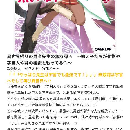
ロサージュノベルス
コミックガルド
異世界帰りの勇者先生の無双譚 4 ～教え子たちが化物や
宇宙人や謎の組織と戦ってる件～
コミッククリエ
次佐駆人 イラスト／竹花ノート
「「「やっぱり先生は宇宙でも最強です！」」」無双譚は宇宙
へ――そして再び異世界へ!?
九神家をめぐる陰謀と『深淵の雫』の謎を斬った走。その時に宇宙犯罪組
織から拿捕した巨大な宇宙戦艦で、とある通信を傍受した。
リキューレ
どうやら璃々緒の故郷である辺境の惑星エルクルドに『深淵窟』が発生し
ているうえに、敵組織の侵略目標になっているらしく……？
そんな教え子の故郷のピンチに、最強の元勇者が新たな力を解放する――！
敵を殲滅し、星を救った走を待っていたのは、璃々緒の両親へのご挨拶!?
コミックパルフェ
そして突き刺さる美園とかがりの視線……!?
異世界で最強だった勇者が宇宙をも圧倒する、爽快無双ファンタジー第４