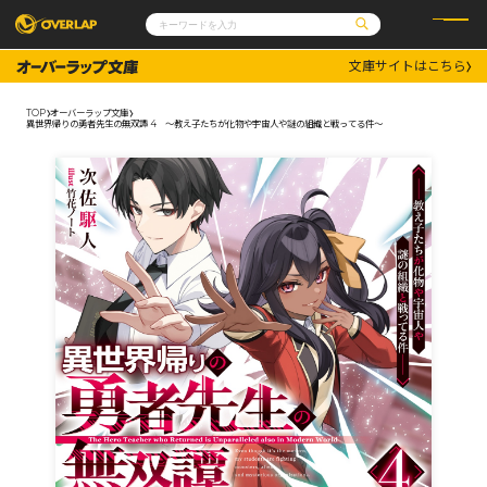
文庫サイトはこちら
コミック
ライトノベル
コミックガルド
文庫
TOP
オーバーラップ文庫
コミッククリエ
ノベルス
異世界帰りの勇者先生の無双譚 4 ～教え子たちが化物や宇宙人や謎の組織と戦ってる件～
LiQulle
ノベルスf
ラブパルフェ
ロサージュノベルス
その他
通販・NEWS
コミックエッセイ
OVERLAP STORE
ポケットモンスター
オーバーラップ広報室
アニメ
ゲーム
企業
会社概要
オーバーラップ文庫
採用情報
アクセス
オーバーラップホールディングス
お問い合わせはこちら
オーバーラップノベルス
オーバーラップノベルスf