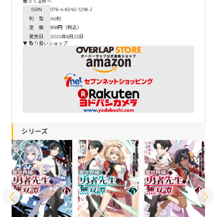
戦ってる件～
ISBN
978-4-8240-1298-2
判 型
A6判
定 価
858円（税込）
発売日
2025年8月25日
▼ 取り扱いショップ
シリーズ