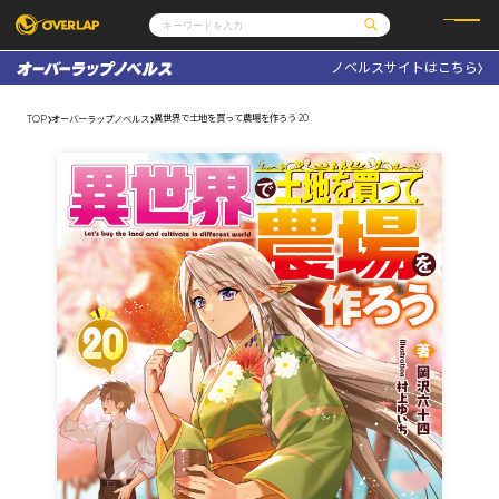
ノベルスサイトはこちら
コミック
ライトノベル
コミックガルド
文庫
異世界で土地を買って農場を作ろう 20
TOP
オーバーラップノベルス
コミッククリエ
ノベルス
LiQulle
ノベルスf
ラブパルフェ
ロサージュノベルス
その他
通販・NEWS
コミックエッセイ
OVERLAP STORE
ポケットモンスター
オーバーラップ広報室
アニメ
ゲーム
企業
会社概要
オーバーラップ文庫
採用情報
アクセス
オーバーラップホールディングス
お問い合わせはこちら
オーバーラップノベルス
オーバーラップノベルスf