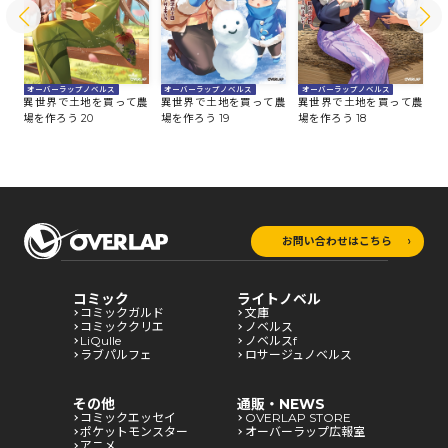
オーバーラップノベルス
オーバーラップノベルス
オーバーラップノベルス
オ
農
異世界で土地を買って農
異世界で土地を買って農
異世界で土地を買って農
異
場を作ろう 20
場を作ろう 19
場を作ろう 18
場
お問い合わせはこちら
コミック
ライトノベル
コミックガルド
文庫
コミッククリエ
ノベルス
LiQulle
ノベルスf
ラブパルフェ
ロサージュノベルス
その他
通販・NEWS
コミックエッセイ
OVERLAP STORE
ポケットモンスター
オーバーラップ広報室
アニメ