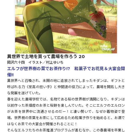
ロサージュノベルス
コミックガルド
異世界で土地を買って農場を作ろう 20
岡沢六十四 イラスト／村上ゆいち
コミッククリエ
エルフが世界樹の葉でお茶作り!? 和菓子でお花見＆大宴会開
催!!
異世界へと召喚され、未開の地に追放されてしまったキダンは、ギフトと
呼ばれる力《至高の担い手》と仲間達の協力によって、農場を開拓し大き
な発展を遂げていた。
リキューレ
春を迎えた農場学校では、名物である桜の世界樹が満開になり、キダンは
以前作った茶畑産のお茶と桜餅を楽しんでいた。そこにエルフのエルロン
がお茶を世界中に流通させるのだー！と凄い勢いで、なぜか着物姿で登
場。世界樹の茶葉をお茶にして広めるため和菓子作りを始めると、お酒で
コミックパルフェ
はなくお茶での大宴会が開催されることに！
そんなエルフたちのお茶推進プログラムが進むなか、この春農場を卒業し