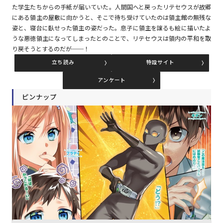
た学生たちからの手紙が届いていた。人間国へと戻ったリテセウスが故郷
にある領主の屋敷に向かうと、そこで待ち受けていたのは領主館の無残な
姿と、寝台に臥せった領主の姿だった。息子に領主を譲るも絵に描いたよ
コミックエッセイ
うな悪徳領主になってしまったとのことで、リテセウスは領内の平和を取
り戻そうとするのだが──！
閉じる
立ち読み
特設サイト
アンケート
ピンナップ