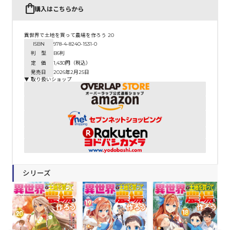
購入はこちらから
異世界で土地を買って農場を作ろう 20
ISBN
978-4-8240-1531-0
判 型
B6判
定 価
1,430円（税込）
発売日
2026年2月25日
▼ 取り扱いショップ
シリーズ