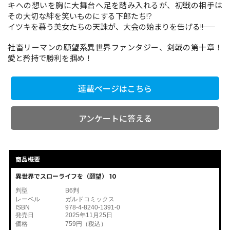
キへの想いを胸に大舞台へ足を踏み入れるが、初戦の相手は
その大切な絆を笑いものにする下郎たち!?
イツキを慕う美女たちの天誅が、大会の始まりを告げる――!!
コミックエッセイ
社畜リーマンの願望系異世界ファンタジー、剣戟の第十章！
閉じる
愛と矜持で勝利を掴め！
連載ページはこちら
アンケートに答える
商品概要
異世界でスローライフを（願望） 10
判型
B6判
レーベル
ガルドコミックス
ISBN
978-4-8240-1391-0
発売日
2025年11月25日
価格
759円（税込）