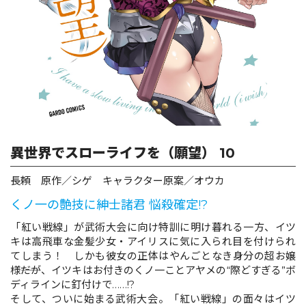
ロサージュノベルス
コミックガルド
異世界でスローライフを（願望） 10
コミッククリエ
長頼 原作／シゲ キャラクター原案／オウカ
くノ一の艶技に紳士諸君 悩殺確定!?
リキューレ
「紅い戦線」が武術大会に向け特訓に明け暮れる一方、イツ
キは高飛車な金髪少女・アイリスに気に入られ目を付けられ
てしまう！ しかも彼女の正体はやんごとなき身分の超お嬢
様――だが、イツキはお付きのくノ一ことアヤメの“際どすぎる”ボ
ディラインに釘付けで……!?
コミックパルフェ
そして、ついに始まる武術大会。「紅い戦線」の面々はイツ