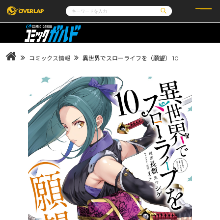
コミック
ライトノベル
コミックガルド
文庫
コミッククリエ
ノベルス
コミックス情報
異世界でスローライフを（願望） 10
LiQulle
ノベルスf
ラブパルフェ
ロサージュノベルス
その他
通販・NEWS
コミックエッセイ
OVERLAP STORE
ポケットモンスター
オーバーラップ広報室
アニメ
ゲーム
企業
会社概要
オーバーラップ文庫
採用情報
アクセス
オーバーラップホールディングス
お問い合わせはこちら
オーバーラップノベルス
オーバーラップノベルスf