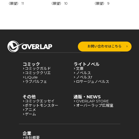
（願望） 11
（願望） 10
（願望） 9
（
お問い合わせはこちら
コミック
ライトノベル
コミックガルド
文庫
コミッククリエ
ノベルス
LiQulle
ノベルスf
ラブパルフェ
ロサージュノベルス
その他
通販・NEWS
コミックエッセイ
OVERLAP STORE
ポケットモンスター
オーバーラップ広報室
アニメ
ゲーム
企業
会社概要