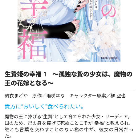
ロサージュノベルス
コミックガルド
コミッククリエ
生贄姫の幸福 1 ～孤独な贄の少女は、魔物の
王の花嫁となる～
結衣まどか 原作／雨咲はな キャラクター原案／榊 空也
リキューレ
貴方に“おいしく”食べられたい。
魔物の王に捧げる“生贄”として育てられた少女・リーディア。
国のため、己の身を捧げて死ぬことこそが“幸福”と教えられ、
コミックパルフェ
誰とも言葉を交わすことのない檻の中が、彼女の日常だっ
た。