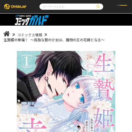
コミック
ライトノベル
コミックガルド
文庫
コミッククリエ
ノベルス
コミックス情報
LiQulle
ノベルスf
ラブパルフェ
ロサージュノベルス
生贄姫の幸福 1 ～孤独な贄の少女は、魔物の王の花嫁となる～
その他
通販・NEWS
コミックエッセイ
OVERLAP STORE
ポケットモンスター
オーバーラップ広報室
アニメ
ゲーム
企業
会社概要
オーバーラップ文庫
採用情報
アクセス
オーバーラップホールディングス
お問い合わせはこちら
オーバーラップノベルス
オーバーラップノベルスf