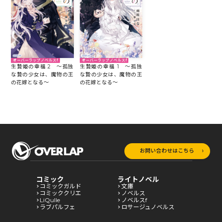
オーバーラップノベルスf
オーバーラップノベルスf
生贄姫の幸福 2 ～孤独
生贄姫の幸福 1 ～孤独
な贄の少女は、魔物の王
な贄の少女は、魔物の王
の花嫁となる～
の花嫁となる～
お問い合わせはこちら
コミック
ライトノベル
コミックガルド
文庫
コミッククリエ
ノベルス
LiQulle
ノベルスf
ラブパルフェ
ロサージュノベルス