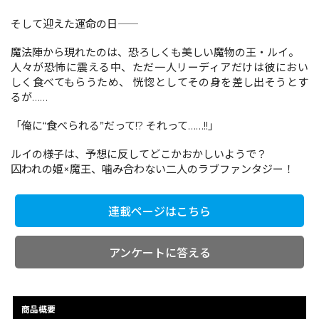
そして迎えた運命の日――
コミックエッセイ
魔法陣から現れたのは、恐ろしくも美しい魔物の王・ルイ。
人々が恐怖に震える中、ただ一人リーディアだけは彼におい
閉じる
しく食べてもらうため、 恍惚としてその身を差し出そうとす
るが……
「俺に“食べられる”だって!? それって……!!」
ルイの様子は、予想に反してどこかおかしいようで？
囚われの姫×魔王、噛み合わない二人のラブファンタジー！
連載ページはこちら
アンケートに答える
商品概要