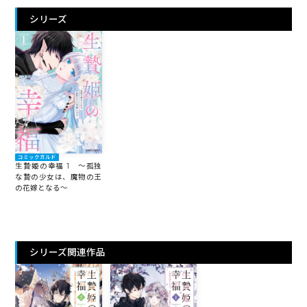
シリーズ
コミックガルド
生贄姫の幸福 1 ～孤独
な贄の少女は、魔物の王
の花嫁となる～
シリーズ関連作品