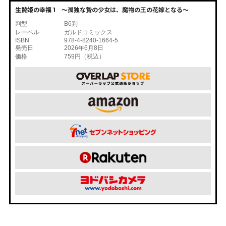
生贄姫の幸福 1 ～孤独な贄の少女は、魔物の王の花嫁となる～
判型
B6判
レーベル
ガルドコミックス
ISBN
978-4-8240-1664-5
発売日
2026年6月8日
価格
759円（税込）