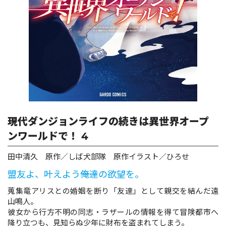
ロサージュノベルス
コミックガルド
コミッククリエ
現代ダンジョンライフの続きは異世界オープ
ンワールドで！ 4
田中清久 原作／しば犬部隊 原作イラスト／ひろせ
リキューレ
盟友よ、叶えよう――俺達の欲望を。
蒐集竜アリスとの婚姻を断り「友達」として親交を結んだ遠
山鳴人。
コミックパルフェ
彼女から行方不明の同志・ラザールの情報を得て冒険都市へ
降り立つも、見知らぬ少年に財布を盗まれてしまう。