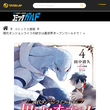
コミック
ライトノベル
コミックガルド
文庫
コミッククリエ
ノベルス
コミックス情報
LiQulle
ノベルスf
ラブパルフェ
ロサージュノベルス
現代ダンジョンライフの続きは異世界オープンワールドで！ 4
その他
通販・NEWS
コミックエッセイ
OVERLAP STORE
ポケットモンスター
オーバーラップ広報室
アニメ
ゲーム
企業
会社概要
オーバーラップ文庫
採用情報
アクセス
オーバーラップホールディングス
お問い合わせはこちら
オーバーラップノベルス
オーバーラップノベルスf