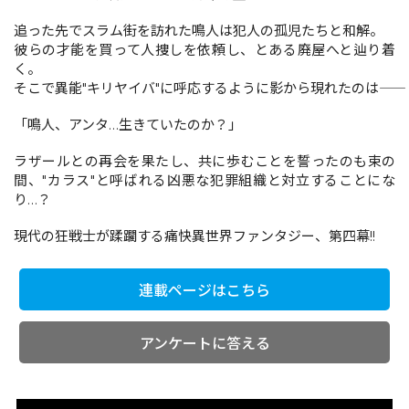
追った先でスラム街を訪れた鳴人は犯人の孤児たちと和解。
彼らの才能を買って人捜しを依頼し、とある廃屋へと辿り着
コミックエッセイ
く。
そこで異能"キリヤイバ"に呼応するように影から現れたのは――
閉じる
「鳴人、アンタ…生きていたのか？」
ラザールとの再会を果たし、共に歩むことを誓ったのも束の
間、"カラス"と呼ばれる凶悪な犯罪組織と対立することにな
り…？
現代の狂戦士が蹂躙する痛快異世界ファンタジー、第四幕!!
連載ページはこちら
アンケートに答える