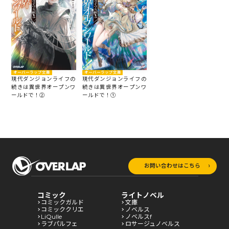
オーバーラップ文庫
オーバーラップ文庫
現代ダンジョンライフの
現代ダンジョンライフの
続きは異世界オープンワ
続きは異世界オープンワ
ールドで！②
ールドで！①
お問い合わせはこちら
コミック
ライトノベル
コミックガルド
文庫
コミッククリエ
ノベルス
LiQulle
ノベルスf
ラブパルフェ
ロサージュノベルス