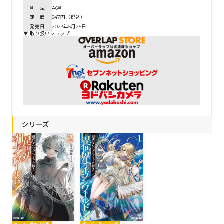
判 型
A6判
定 価
847円（税込）
発売日
2023年5月25日
▼ 取り扱いショップ
シリーズ