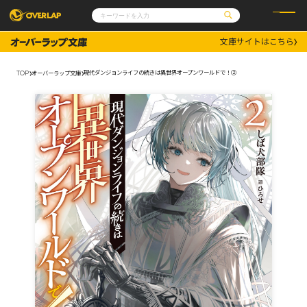
文庫サイトはこちら
コミック
ライトノベル
コミックガルド
文庫
現代ダンジョンライフの続きは異世界オープンワールドで！②
TOP
オーバーラップ文庫
コミッククリエ
ノベルス
LiQulle
ノベルスf
ラブパルフェ
ロサージュノベルス
その他
通販・NEWS
コミックエッセイ
OVERLAP STORE
ポケットモンスター
オーバーラップ広報室
アニメ
ゲーム
企業
会社概要
オーバーラップ文庫
採用情報
アクセス
オーバーラップホールディングス
お問い合わせはこちら
オーバーラップノベルス
オーバーラップノベルスf