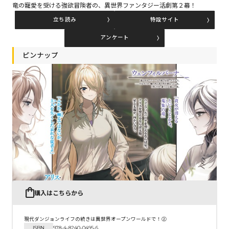
竜の寵愛を受ける強欲冒険者の、異世界ファンタジー活劇第２幕！
立ち読み
特設サイト
コミックエッセイ
アンケート
閉じる
ピンナップ
購入はこちらから
現代ダンジョンライフの続きは異世界オープンワールドで！②
ISBN
978-4-8240-0495-6