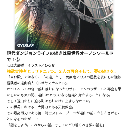
ロサージュノベルス
コミックガルド
現代ダンジョンライフの続きは異世界オープンワールド
で！②
コミッククリエ
しば犬部隊 イラスト／ひろせ
強欲冒険者とリザドニアン。２人の再会――そして、夢の続きを。
「旦那殿」ではなく、「友達」として蒐集竜アリスの屋敷を後にした強欲
冒険者の遠山鳴人（トオヤマナルヒト)。
かつてヘレルの塔で離れ離れになったリザドニアンのラザールと再会を果
リキューレ
たしたのも束の間、遠山は“カラス”なる組織と対立することになる。
そして遠山たちに迫る影はそれだけに止まらなかった。
この世界における一大勢力である天使教会。
その最高戦力である第一騎士ストル・プーラが遠山の前に立ちふさがるこ
とになるのだが……？
コミックパルフェ
「話をしよう。これからの話。そしてたどり着くべき夢の話を」