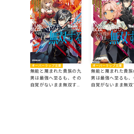
オーバーラップ文庫
オーバーラップ文庫
無能と蔑まれた貴族の九
無能と蔑まれた貴族
男は最強へ至るも、その
男は最強へ至るも、
自覚がないまま無双する
自覚がないまま無双
3
2