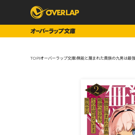
コミック
ライトノベ
TOP
オーバーラップ文庫
無能と蔑まれた貴族の九男は最強
コミックガルド
文庫
コミッククリエ
ノベルス
LiQulle
ノベルスf
ラブパルフェ
ロサージュノベル
オーバーラップ文庫
オーバ
コミッククリエ