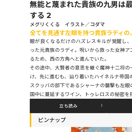
無能と蔑まれた貴族の九男は
する 2
メグリくくる イラスト／コダマ
全てを見通す左眼を持つ貴族ラディの
眼が良くなるだけのハズレスキルが覚醒し
った元貴族のラディ。呪いから救った女神ア
るため、西の方角へと進んでいた。
その途中、大賢者の意思を継ぐ魔神十二将の
け、先に進むも、辿り着いたハイネルナ帝国
スクッバの部下であるシャーナの襲撃も左眼
国中に蔓延するワイン、トゥレロスの秘密を
立ち読み
ピンナップ