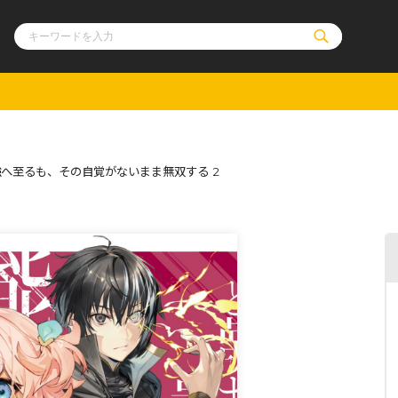
ル
その他
通販・NEW
へ至るも、その自覚がないまま無双する 2
コミックエッセイ
OVERLAP STOR
ポケットモンスター
オーバーラップ広
アニメ
ス
ゲーム
ーラップノベルス
オーバーラップノベルスf
ロサージュノ
リキューレ
コミックパルフェ