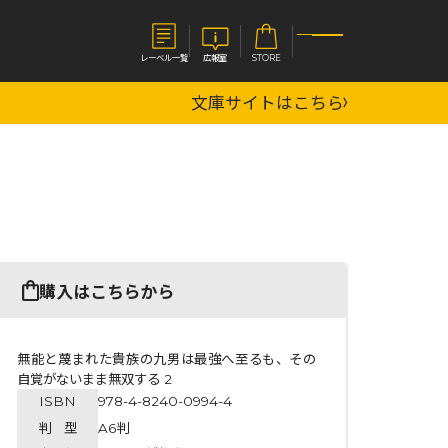
レーベル一覧
広報室
STORE
文庫サイトはこちら
S
企業
E
会社概要
報室
採用情報
アクセス
オーバーラップホールディングス
ベルス
コミックガルド
購入はこちらから
お問い合わせはこちら
無能と蔑まれた貴族の九男は最強へ至るも、その
自覚がないまま無双する 2
ISBN
978-4-8240-0994-4
コミックエッセイ
判 型
A6判