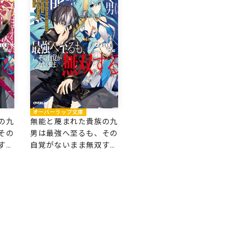
オーバーラップ文庫
の九
無能と蔑まれた貴族の九
その
男は最強へ至るも、その
する
自覚がないまま無双する
1