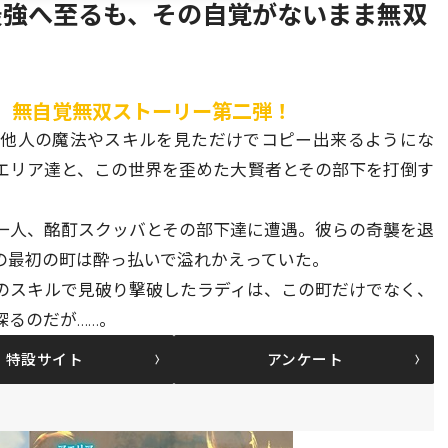
最強へ至るも、その自覚がないまま無双
、無自覚無双ストーリー第二弾！
、他人の魔法やスキルを見ただけでコピー出来るようにな
エリア達と、この世界を歪めた大賢者とその部下を打倒す
一人、酩酊スクッバとその部下達に遭遇。彼らの奇襲を退
の最初の町は酔っ払いで溢れかえっていた。
のスキルで見破り撃破したラディは、この町だけでなく、
探るのだが……。
特設サイト
アンケート