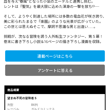
血を与え“眷属”となった小鼠のエーデルと連携し挑む。
レントは『聖気』を最大限に込めた渾身の一撃を放ち――!?
コミックエッセイ
そして、ようやく到達した場所には多数の竜血花が咲き誇り、
美に彩られたまるで『楽園』のような光景が広がっていた。
閉じる
この世とは思えぬそこで、摩訶不思議な男と出逢い……。
挑戦が、次なる冒険を誘う人外転生ファンタジー、第５幕！
巻末に書き下ろし小説＆16ページの描き下ろし漫画を収録。
連載ページはこちら
アンケートに答える
商品概要
望まぬ不死の冒険者 5
判型
B6判
レーベル
ガルドコミックス