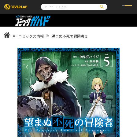
コミック
ライトノベル
コミックガルド
文庫
コミッククリエ
ノベルス
コミックス情報
望まぬ不死の冒険者 5
LiQulle
ノベルスf
ラブパルフェ
ロサージュノベルス
その他
通販・NEWS
コミックエッセイ
OVERLAP STORE
ポケットモンスター
オーバーラップ広報室
アニメ
ゲーム
企業
会社概要
オーバーラップ文庫
採用情報
アクセス
オーバーラップホールディングス
お問い合わせはこちら
オーバーラップノベルス
オーバーラップノベルスf