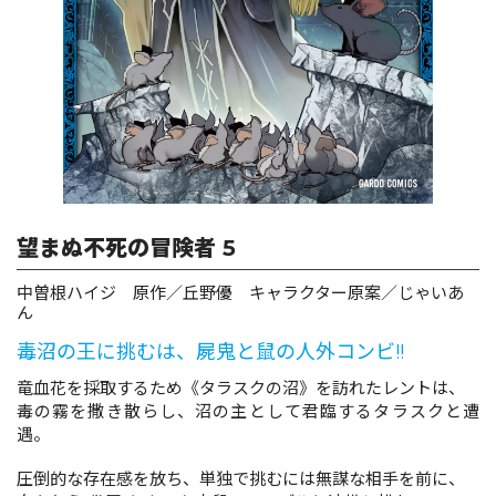
ロサージュノベルス
コミックガルド
望まぬ不死の冒険者 5
コミッククリエ
中曽根ハイジ 原作／丘野優 キャラクター原案／じゃいあ
ん
毒沼の王に挑むは、屍鬼と鼠の人外コンビ!!
リキューレ
竜血花を採取するため《タラスクの沼》を訪れたレントは、
毒の霧を撒き散らし、沼の主として君臨するタラスクと遭
遇。
コミックパルフェ
圧倒的な存在感を放ち、単独で挑むには無謀な相手を前に、