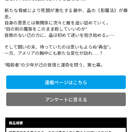
新たな脅威により死闘が激化する最中、晶の《影魔法》が暴
走。
コミックエッセイ
自身の意思とは無関係に次々と敵を追い詰めていく。
“目の前の魔族をこのまま殺していいのか”
閉じる
容赦のない己の力に、晶は初めて迷いを抱き始める――。
そして闘いの末、待っていたのは思いもよらぬ“再会”。
一方、アメリアの胸中にも新たな変化が訪れ……？
“暗殺者”の少年が己の覚悟と運命を問う、第七幕。
連載ページはこちら
アンケートに答える
商品概要