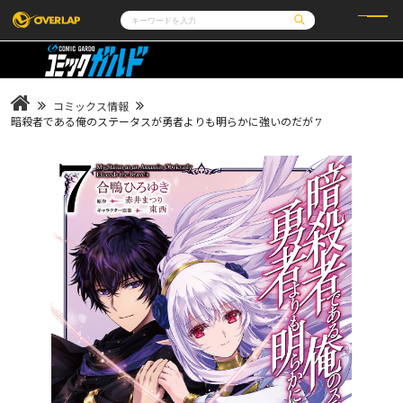
コミック
ライトノベル
コミックガルド
文庫
コミッククリエ
ノベルス
コミックス情報
LiQulle
ノベルスf
ラブパルフェ
ロサージュノベルス
暗殺者である俺のステータスが勇者よりも明らかに強いのだが 7
その他
通販・NEWS
コミックエッセイ
OVERLAP STORE
ポケットモンスター
オーバーラップ広報室
アニメ
ゲーム
企業
会社概要
オーバーラップ文庫
採用情報
アクセス
オーバーラップホールディングス
お問い合わせはこちら
オーバーラップノベルス
オーバーラップノベルスf