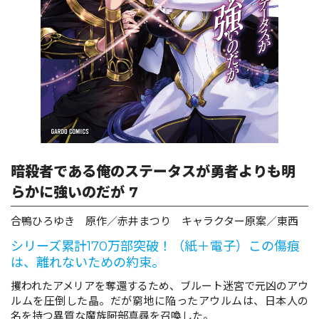
ロサージュノベルス
コミックガルド
コミッククリエ
暗殺者である俺のステータスが勇者よりも明
らかに強いのだが 7
合鴨ひろゆき 原作／赤井まつり キャラクター原案／東西
リキューレ
シリーズ累計170万部突破！（紙＋電子）この傷痕
は、離れないための約束。
攫われたアメリアを奪還するため、ブルート迷宮で元凶のアウ
コミックパルフェ
ルムを圧倒した晶。だが窮地に陥ったアウルムは、日本人の
名を持つ異質な魔族――阿部真尋を召喚した。