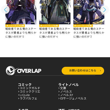
オーバーラップ文庫
オーバーラップ文庫
オーバーラップ文庫
暗殺者である俺のステー
ー
暗殺者である俺のステー
暗殺者である俺のステー
タスが勇者よりも明らか
か
タスが勇者よりも明らか
タスが勇者よりも明らか
に強いのだが 5
に強いのだが 3
に
に強いのだが 4
お問い合わせはこちら
コミック
ライトノベル
コミックガルド
文庫
コミッククリエ
ノベルス
LiQulle
ノベルスf
ラブパルフェ
ロサージュノベルス