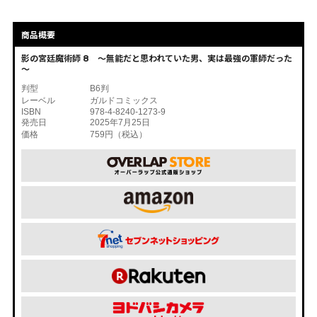
商品概要
影の宮廷魔術師 8 ～無能だと思われていた男、実は最強の軍師だった
～
判型
B6判
レーベル
ガルドコミックス
ISBN
978-4-8240-1273-9
発売日
2025年7月25日
価格
759円（税込）