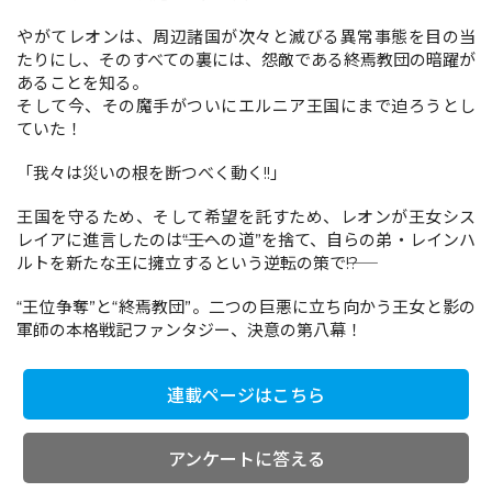
やがてレオンは、周辺諸国が次々と滅びる異常事態を目の当
たりにし、そのすべての裏には、怨敵である終焉教団の暗躍が
コミックエッセイ
あることを知る。
そして今、その魔手がついにエルニア王国にまで迫ろうとし
閉じる
ていた！
「我々は災いの根を断つべく動く!!」
王国を守るため、そして希望を託すため、レオンが王女シス
レイアに進言したのは――“王への道”を捨て、自らの弟・レインハ
ルトを新たな王に擁立するという逆転の策で――!?
“王位争奪”と“終焉教団”。二つの巨悪に立ち向かう王女と影の
軍師の本格戦記ファンタジー、決意の第八幕！
連載ページはこちら
アンケートに答える