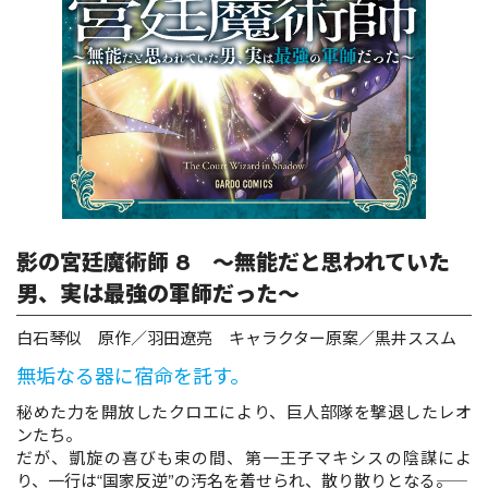
ロサージュノベルス
コミックガルド
コミッククリエ
影の宮廷魔術師 8 ～無能だと思われていた
男、実は最強の軍師だった～
白石琴似 原作／羽田遼亮 キャラクター原案／黒井ススム
リキューレ
無垢なる器に宿命を託す。
秘めた力を開放したクロエにより、巨人部隊を撃退したレオ
ンたち。
コミックパルフェ
だが、凱旋の喜びも束の間、第一王子マキシスの陰謀によ
り、一行は“国家反逆”の汚名を着せられ、散り散りとなる――。