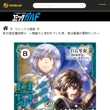
コミック
ライトノベル
コミックガルド
文庫
コミッククリエ
ノベルス
コミックス情報
LiQulle
ノベルスf
ラブパルフェ
ロサージュノベルス
影の宮廷魔術師 8 ～無能だと思われていた男、実は最強の軍師だった～
その他
通販・NEWS
コミックエッセイ
OVERLAP STORE
ポケットモンスター
オーバーラップ広報室
アニメ
ゲーム
企業
会社概要
オーバーラップ文庫
採用情報
アクセス
オーバーラップホールディングス
お問い合わせはこちら
オーバーラップノベルス
オーバーラップノベルスf