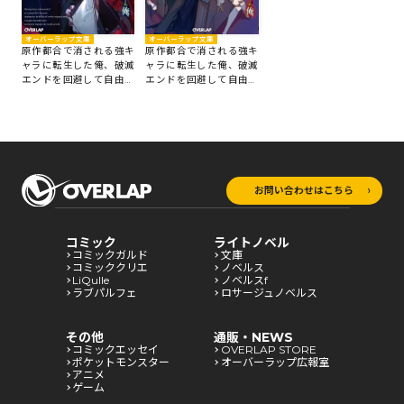
オーバーラップ文庫
オーバーラップ文庫
原作都合で消される強キ
原作都合で消される強キ
ャラに転生した俺、破滅
ャラに転生した俺、破滅
エンドを回避して自由気
エンドを回避して自由気
ままに世界を蹂躙する 2
ままに世界を蹂躙する 1
お問い合わせはこちら
コミック
ライトノベル
コミックガルド
文庫
コミッククリエ
ノベルス
LiQulle
ノベルスf
ラブパルフェ
ロサージュノベルス
その他
通販・NEWS
コミックエッセイ
OVERLAP STORE
ポケットモンスター
オーバーラップ広報室
アニメ
ゲーム