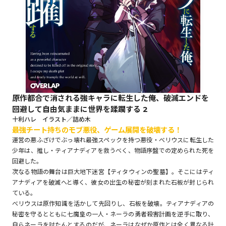
ロサージュノベルス
コミックガルド
原作都合で消される強キャラに転生した俺、破滅エンドを
回避して自由気ままに世界を蹂躙する 2
コミッククリエ
十利ハレ イラスト／詰め木
最強チート持ちのモブ悪役、ゲーム展開を破壊する！
運営の悪ふざけでぶっ壊れ最強スペックを持つ悪役・べリウスに転生した
少年は、推し・ティアナディアを救うべく、物語序盤での定められた死を
回避した。
リキューレ
次なる物語の舞台は巨大地下迷宮【ティタウィンの聖墓】。そこにはティ
アナディアを破滅へと導く、彼女の出生の秘密が刻まれた石板が封じられ
ている。
べリウスは原作知識を活かして先回りし、石板を破壊。ティアナディアの
コミックパルフェ
秘密を守るとともに七魔皇の一人・ネーラの勇者殺害計画を逆手に取り、
自らネーラを討たんとするのだが、ネーラはなぜか原作とは全く異なる計