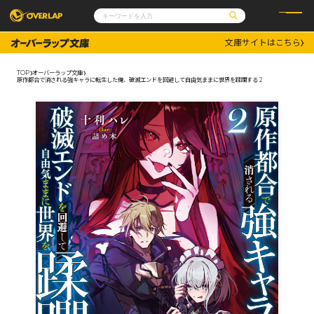
文庫サイトはこちら
コミック
ライトノベル
コミックガルド
文庫
TOP
オーバーラップ文庫
コミッククリエ
ノベルス
原作都合で消される強キャラに転生した俺、破滅エンドを回避して自由気ままに世界を蹂躙する 2
LiQulle
ノベルスf
ラブパルフェ
ロサージュノベルス
その他
通販・NEWS
コミックエッセイ
OVERLAP STORE
ポケットモンスター
オーバーラップ広報室
アニメ
ゲーム
企業
会社概要
オーバーラップ文庫
採用情報
アクセス
オーバーラップホールディングス
お問い合わせはこちら
オーバーラップノベルス
オーバーラップノベルスf