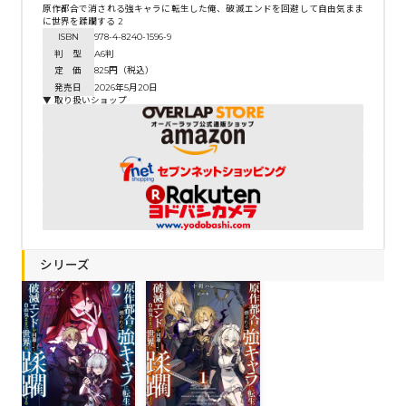
原作都合で消される強キャラに転生した俺、破滅エンドを回避して自由気まま
に世界を蹂躙する 2
ISBN
978-4-8240-1596-9
判 型
A6判
定 価
825円（税込）
発売日
2026年5月20日
▼ 取り扱いショップ
シリーズ