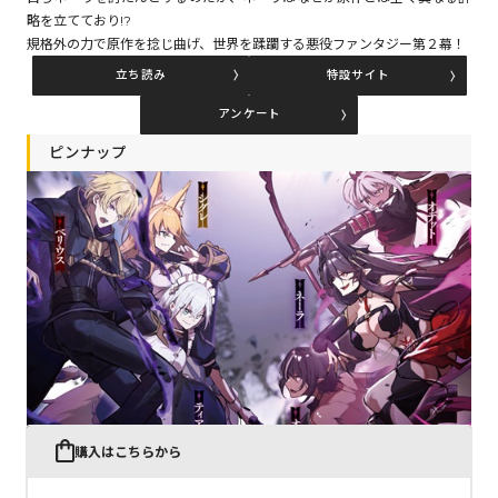
略を立てており!?
規格外の力で原作を捻じ曲げ、世界を蹂躙する悪役ファンタジー第２幕！
コミックエッセイ
立ち読み
特設サイト
閉じる
アンケート
ピンナップ
購入はこちらから