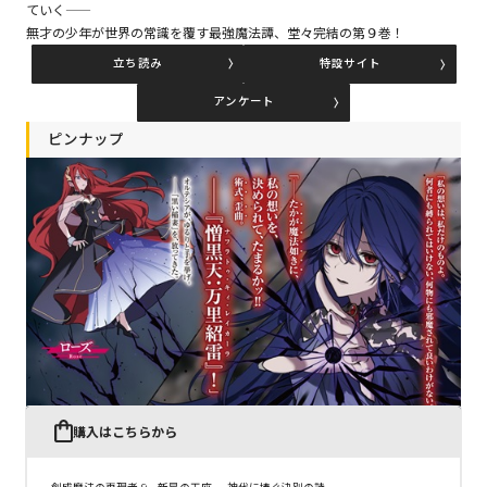
ていく――
無才の少年が世界の常識を覆す最強魔法譚、堂々完結の第９巻！
立ち読み
特設サイト
コミックエッセイ
アンケート
閉じる
ピンナップ
購入はこちらから