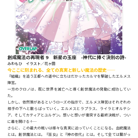
ロサージュノベルス
コミックガルド
創成魔法の再現者 9 新星の玉座 -神代に捧ぐ決別の詩-
みわもひ イラスト／花ヶ田
今ここに刻まれる、全ての真実と新しい魔法の歴史――
コミッククリエ
『組織』を追う王都への道中に立ちはだかったカルマを撃破したエルメス
陣営。
一方のクロノは、既に世界を滅亡へと導く創世魔法の発動に成功してい
た。
リキューレ
しかし、依然策があるというローズの指示で、エルメス陣営はそれぞれの
相手の下へと散らばっていく。エルメスとラプラス、ライラとオルテシ
ア、そしてカティアとユルゲン。想いと想いが衝突する最終決戦が、つい
に幕を開ける――！
さらに、この最大の戦いは様々な真実に迫っていくことになる。血統魔法
コミックパルフェ
とは。創世魔法とは。『巫女』と『神の依代』とは。そして全ては繋がっ