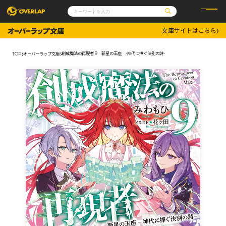
文庫サイトはこちら
コミック
ライトノベル
コミックガルド
文庫
創成魔法の再現者 9 新星の玉座 -神代に捧ぐ決別の詩-
TOP
オーバーラップ文庫
コミッククリエ
ノベルス
LiQulle
ノベルスf
ラブパルフェ
ロサージュノベルス
その他
通販・NEWS
コミックエッセイ
OVERLAP STORE
ポケットモンスター
オーバーラップ広報室
アニメ
ゲーム
企業
会社概要
オーバーラップ文庫
採用情報
アクセス
オーバーラップホールディングス
お問い合わせはこちら
オーバーラップノベルス
オーバーラップノベルスf