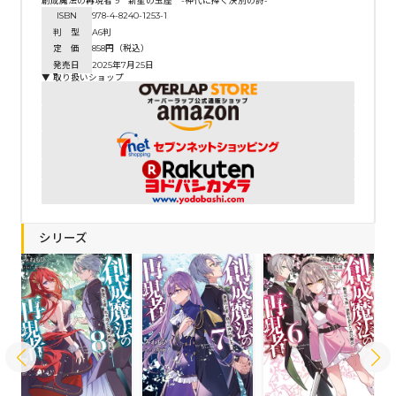
創成魔法の再現者 9 新星の玉座 -神代に捧ぐ決別の詩-
ISBN
978-4-8240-1253-1
判 型
A6判
定 価
858円（税込）
発売日
2025年7月25日
▼ 取り扱いショップ
シリーズ