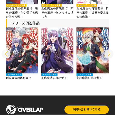
オーバーラップ文庫
オーバーラップ文庫
オーバーラップ文庫
オ
 新
創成魔法の再現者 8 新
創成魔法の再現者 7 新
創成魔法の再現者 6 新
創
ぐ決
星の玉座 -在り得ざる魔
星の玉座 -偽りの神の壊
星の玉座 ‐世界を変える
星
の前哨大戦-
し方-
恋の魔法‐
女
シリーズ関連作品
コミックガルド
コミックガルド
コミックガルド
コ
創成魔法の再現者 7
創成魔法の再現者 6
創成魔法の再現者 5
創
お問い合わせはこちら