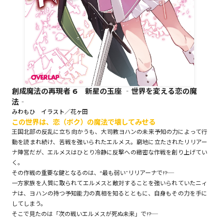
ロサージュノベルス
コミックガルド
創成魔法の再現者 6 新星の玉座 ‐世界を変える恋の魔
法‐
コミッククリエ
みわもひ イラスト／花ヶ田
この世界は、恋（ボク）の魔法で壊してみせる
王国北部の反乱に立ち向かうも、大司教ヨハンの未来予知の力によって行
動を読まれ続け、苦戦を強いられたエルメス。窮地に立たされたリリアー
ナ陣営だが、エルメスはひとり冷静に反撃への緻密な作戦を創り上げてい
リキューレ
く。
その作戦の重要な鍵となるのは、“最も弱い”リリアーナで――!?
一方家族を人質に取られてエルメスと敵対することを強いられていたニィ
ナは、ヨハンの持つ予知能力の真相を知るとともに、自身もその力を手に
してしまう。
コミックパルフェ
そこで見たのは「次の戦いエルメスが死ぬ未来」で――!?