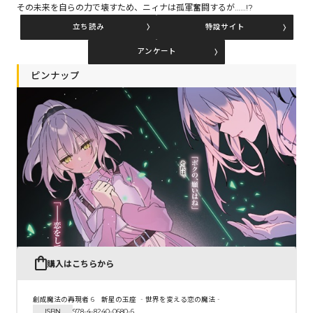
その未来を自らの力で壊すため、ニィナは孤軍奮闘するが……!?
立ち読み
特設サイト
コミックエッセイ
アンケート
閉じる
ピンナップ
購入はこちらから
創成魔法の再現者 6 新星の玉座 ‐世界を変える恋の魔法‐
ISBN
978-4-8240-0680-6