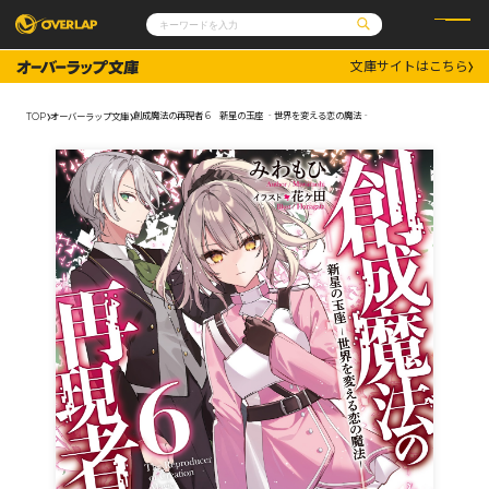
文庫サイトはこちら
コミック
ライトノベル
コミックガルド
文庫
創成魔法の再現者 6 新星の玉座 ‐世界を変える恋の魔法‐
TOP
オーバーラップ文庫
コミッククリエ
ノベルス
LiQulle
ノベルスf
ラブパルフェ
ロサージュノベルス
その他
通販・NEWS
コミックエッセイ
OVERLAP STORE
ポケットモンスター
オーバーラップ広報室
アニメ
ゲーム
企業
会社概要
オーバーラップ文庫
採用情報
アクセス
オーバーラップホールディングス
お問い合わせはこちら
オーバーラップノベルス
オーバーラップノベルスf