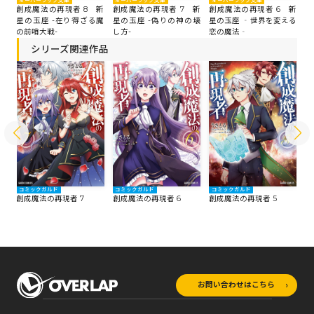
オーバーラップ文庫
オーバーラップ文庫
オーバーラップ文庫
オ
 新
創成魔法の再現者 8 新
創成魔法の再現者 7 新
創成魔法の再現者 6 新
創
ぐ決
星の玉座 -在り得ざる魔
星の玉座 -偽りの神の壊
星の玉座 ‐世界を変える
星
の前哨大戦-
し方-
恋の魔法‐
女
シリーズ関連作品
コミックガルド
コミックガルド
コミックガルド
コ
創成魔法の再現者 7
創成魔法の再現者 6
創成魔法の再現者 5
創
お問い合わせはこちら