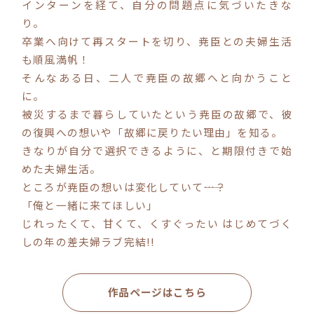
インターンを経て、自分の問題点に気づいたきな
り。
コミックエッセイ
卒業へ向けて再スタートを切り、尭臣との夫婦生活
も順風満帆！
閉じる
そんなある日、二人で尭臣の故郷へと向かうこと
に。
被災するまで暮らしていたという尭臣の故郷で、彼
の復興への想いや「故郷に戻りたい理由」を知る。
きなりが自分で選択できるように、と期限付きで始
めた夫婦生活。
ところが尭臣の想いは変化していて――…？
「俺と一緒に来てほしい」
じれったくて、甘くて、くすぐったい はじめてづく
しの年の差夫婦ラブ完結!!
作品ページはこちら