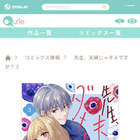
コミック
ライトノベル
作品一覧
コミックス一覧
コミックガルド
文庫
コミッククリエ
ノベルス
LiQulle
ノベルスf
ラブパルフェ
ロサージュノベルス
その他
通販・NEWS
コミックエッセイ
OVERLAP STORE
ポケットモンスター
オーバーラップ広報室
アニメ
ゲーム
コミックス情報
先生、夫婦じゃダメです
企業
オーバーラップ文庫
会社概要
か？ 3
採用情報
アクセス
オーバーラップホールディングス
お問い合わせはこちら
オーバーラップノベルス
オーバーラップノベルスf