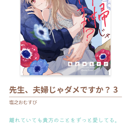
ロサージュノベルス
コミックガルド
コミッククリエ
先生、夫婦じゃダメですか？ 3
リキューレ
塩之おむすび
離れていても貴方のことをずっと愛してる。
コミックパルフェ