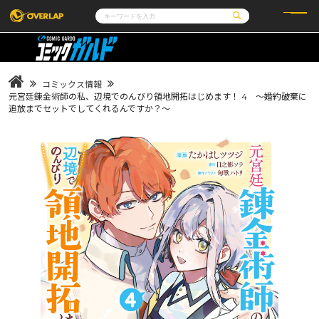
コミック
ライトノベル
コミックガルド
文庫
コミッククリエ
ノベルス
コミックス情報
LiQulle
ノベルスf
ラブパルフェ
ロサージュノベルス
元宮廷錬金術師の私、辺境でのんびり領地開拓はじめます！ 4 ～婚約破棄に
その他
通販・NEWS
追放までセットでしてくれるんですか？～
コミックエッセイ
OVERLAP STORE
ポケットモンスター
オーバーラップ広報室
アニメ
ゲーム
企業
会社概要
オーバーラップ文庫
採用情報
アクセス
オーバーラップホールディングス
お問い合わせはこちら
オーバーラップノベルス
オーバーラップノベルスf