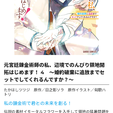
ロサージュノベルス
コミックガルド
コミッククリエ
元宮廷錬金術師の私、辺境でのんびり領地開
拓はじめます！ 4 ～婚約破棄に追放までセ
ットでしてくれるんですか？～
リキューレ
たかはしツツジ 原作／日之影ソラ 原作イラスト／匈歌ハ
トリ
私の錬金術で――君との未来を創る！
コミックパルフェ
伝説の素材イモータルフラワーを入手して領地の猛暑問題を