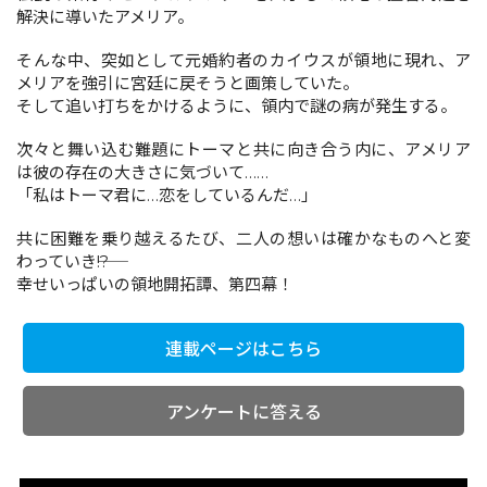
解決に導いたアメリア。
そんな中、突如として元婚約者のカイウスが領地に現れ、ア
コミックエッセイ
メリアを強引に宮廷に戻そうと画策していた。
そして追い打ちをかけるように、領内で謎の病が発生する。
閉じる
次々と舞い込む難題にトーマと共に向き合う内に、アメリア
は彼の存在の大きさに気づいて……
「私はトーマ君に…恋をしているんだ…」
共に困難を乗り越えるたび、二人の想いは確かなものへと変
わっていき――!?
幸せいっぱいの領地開拓譚、第四幕！
連載ページはこちら
アンケートに答える