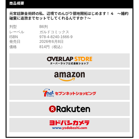
商品概要
元宮廷錬金術師の私、辺境でのんびり領地開拓はじめます！ 4 ～婚約
破棄に追放までセットでしてくれるんですか？～
判型
B6判
レーベル
ガルドコミックス
ISBN
978-4-8240-1666-9
発売日
2026年6月8日
価格
814円（税込）