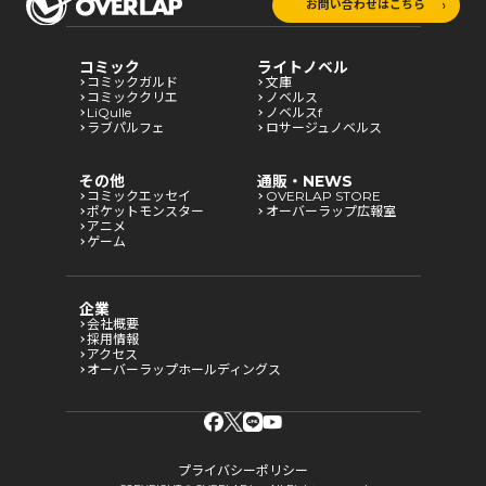
お問い合わせはこちら
コミック
ライトノベル
コミックガルド
文庫
コミッククリエ
ノベルス
LiQulle
ノベルスf
ラブパルフェ
ロサージュノベルス
その他
通販・NEWS
コミックエッセイ
OVERLAP STORE
ポケットモンスター
オーバーラップ広報室
アニメ
ゲーム
企業
会社概要
採用情報
アクセス
オーバーラップホールディングス
プライバシーポリシー