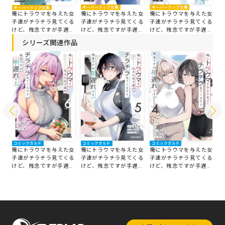
オーバーラップ文庫
オーバーラップ文庫
オ
オーバーラップ文庫
女
俺にトラウマを与えた女
俺にトラウマを与えた女
俺
俺にトラウマを与えた女
る
子達がチラチラ見てくる
子達がチラチラ見てくる
子
子達がチラチラ見てくる
れ
けど、残念ですが手遅れ
けど、残念ですが手遅れ
け
けど、残念ですが手遅れ
です 4
です 3
で
です 5
シリーズ関連作品
コミックガルド
コミックガルド
コミックガルド
コ
女
俺にトラウマを与えた女
俺にトラウマを与えた女
俺にトラウマを与えた女
俺
る
子達がチラチラ見てくる
子達がチラチラ見てくる
子達がチラチラ見てくる
子
れ
けど、残念ですが手遅れ
けど、残念ですが手遅れ
けど、残念ですが手遅れ
け
です 6
です 5
です 4
で