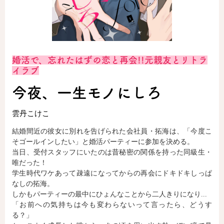
ロサージュノベルス
婚活で、忘れたはずの恋と再会!!元親友とリトラ
コミックガルド
イラブ
今夜、一生モノにしろ
雲丹こけこ
コミッククリエ
結婚間近の彼女に別れを告げられた会社員・拓海は、「今度こ
そゴールインしたい」と婚活パーティーに参加を決める。
当日、受付スタッフにいたのは昔秘密の関係を持った同級生・
リキューレ
唯だった！
学生時代ワケあって疎遠になってからの再会にドキドキしっぱ
なしの拓海。
しかもパーティーの最中にひょんなことから二人きりになり...
「お前への気持ちは今も変わらないって言ったら、どうす
コミックパルフェ
る？」