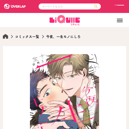
メ
ニ
コミック
ライトノベル
ュ
コミックガルド
文庫
コミッククリエ
ノベルス
ー
LiQulle
ノベルスf
コミックス一覧
今夜、一生モノにしろ
ラブパルフェ
ロサージュノベルス
その他
通販・NEWS
コミックエッセイ
OVERLAP STORE
ポケットモンスター
オーバーラップ広報室
アニメ
ゲーム
企業
会社概要
オーバーラップ文庫
採用情報
アクセス
オーバーラップホールディングス
お問い合わせはこちら
オーバーラップノベルス
オーバーラップノベルスf