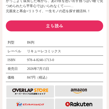
かっこよく成長した唯から、あの頃を思い出す熱っぽい瞳で見
つめられたら平常心ではいられなくて――...
元親友と再会×リトライ、一生モノの恋を探す婚活BL！
コミックエッセイ
閉じる
立ち読み
判型
B6判
レーベル
リキューレコミックス
ISBN
978-4-8240-1713-0
発売日
2026年7月15日
価格
847円（税込）