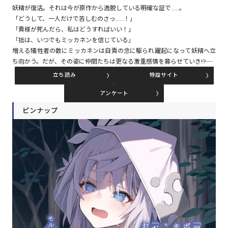
妖精が復活。それは今が原作から逸脱している明確な証で……。
「どうして、一人だけで苦しむのさっ……！」
「貴様が死んだら、私はどうすればいい！」
コミックエッセイ
「拙は、いつでもミッカネンを信じている」
増える犠牲者の数にミッカネンは自責の念に駆られ躍起になって妖精へ立
閉じる
ち向かう。だが、その姿に仲間たちは更なる激重感情を募らせていき――!?
立ち読み
特設サイト
アンケート
ピンナップ