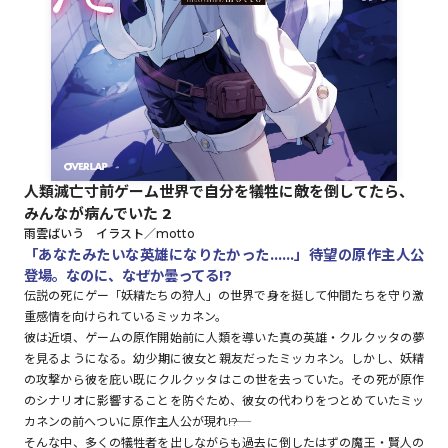
ロサージュノベルス
コミックガルド
人類滅亡寸前ゲーム世界で自分を犠牲に敵を倒してたら、
みんなが病んでいた 2
コミッククリエ
雨雲ばいう イラスト／motto
「あなたみたいな英雄になりたかった……」待望の原作主人公
登場。なのに、なぜか曇ってる!?
伝説の死にゲー「妖精たちの狩人」の世界で身を挺して仲間たちを守り激
重感情を向けられているミッカネン。
リキューレ
彼は近頃、ゲームの原作開始前に人類を導いた真の英雄・クルクッタの夢
を見るようになる。幼少期に彼女と親友だったミッカネン。しかし、妖精
の攻撃から彼を庇い既にクルクッタはこの世を去っていた。その死が原作
のシナリオに影響することを防ぐため、彼女の代わりをつとめていたミッ
コミックパルフェ
カネンの前へついに原作主人公が現れ――!?
そんな中、多くの犠牲者を出しながらも過去に倒したはずの魔王・賢人の