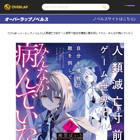
ノベルスサイトはこちら
コミック
ライトノベル
コミックガルド
文庫
人類滅亡寸前ゲーム世界で自分を犠牲に敵を倒してたら、みんなが病んでいた 2
TOP
オーバーラップノベルス
コミッククリエ
ノベルス
LiQulle
ノベルスf
ラブパルフェ
ロサージュノベルス
その他
通販・NEWS
コミックエッセイ
OVERLAP STORE
ポケットモンスター
オーバーラップ広報室
アニメ
ゲーム
企業
会社概要
オーバーラップ文庫
採用情報
アクセス
オーバーラップホールディングス
お問い合わせはこちら
オーバーラップノベルス
オーバーラップノベルスf