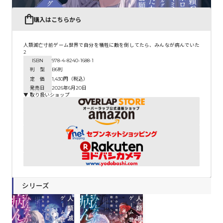
購入はこちらから
人類滅亡寸前ゲーム世界で自分を犠牲に敵を倒してたら、みんなが病んでいた
2
ISBN
978-4-8240-1688-1
判 型
B6判
定 価
1,430円（税込）
発売日
2026年6月20日
▼ 取り扱いショップ
シリーズ