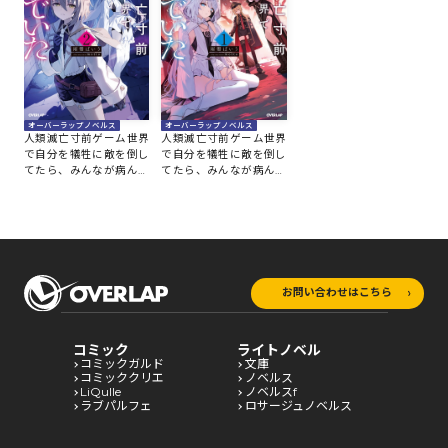
オーバーラップノベルス
オーバーラップノベルス
人類滅亡寸前ゲーム世界
人類滅亡寸前ゲーム世界
で自分を犠牲に敵を倒し
で自分を犠牲に敵を倒し
てたら、みんなが病んで
てたら、みんなが病んで
いた 2
いた 1
お問い合わせはこちら
コミック
ライトノベル
コミックガルド
文庫
コミッククリエ
ノベルス
LiQulle
ノベルスf
ラブパルフェ
ロサージュノベルス