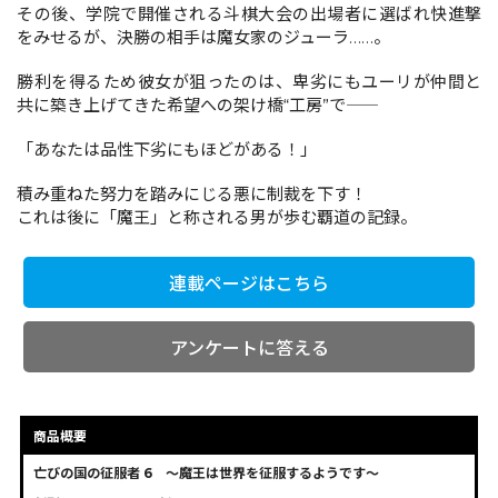
その後、学院で開催される斗棋大会の出場者に選ばれ快進撃
をみせるが、決勝の相手は魔女家のジューラ……。
コミックエッセイ
勝利を得るため彼女が狙ったのは、卑劣にもユーリが仲間と
共に築き上げてきた希望への架け橋“工房”で――
閉じる
「あなたは品性下劣にもほどがある！」
積み重ねた努力を踏みにじる悪に制裁を下す！
これは後に「魔王」と称される男が歩む覇道の記録。
連載ページはこちら
アンケートに答える
商品概要
亡びの国の征服者 6 ～魔王は世界を征服するようです～