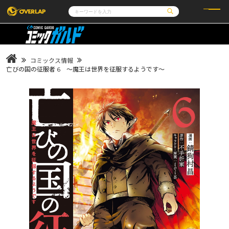
コミック
ライトノベル
コミックガルド
文庫
コミッククリエ
ノベルス
コミックス情報
LiQulle
ノベルスf
ラブパルフェ
ロサージュノベルス
亡びの国の征服者 6 ～魔王は世界を征服するようです～
その他
通販・NEWS
コミックエッセイ
OVERLAP STORE
ポケットモンスター
オーバーラップ広報室
アニメ
ゲーム
企業
会社概要
オーバーラップ文庫
採用情報
アクセス
オーバーラップホールディングス
お問い合わせはこちら
オーバーラップノベルス
オーバーラップノベルスf