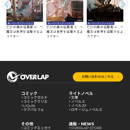
オーバーラップノベルス
オーバーラップノベルス
オーバーラップノベルス
～
亡びの国の征服者 6 ～
亡びの国の征服者 5 ～
亡びの国の征服者 4 ～
亡
よ
魔王は世界を征服するよ
魔王は世界を征服するよ
魔王は世界を征服するよ
うです～
うです～
うです～
う
お問い合わせはこちら
コミック
ライトノベル
コミックガルド
文庫
コミッククリエ
ノベルス
LiQulle
ノベルスf
ラブパルフェ
ロサージュノベルス
その他
通販・NEWS
コミックエッセイ
OVERLAP STORE