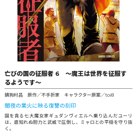
ロサージュノベルス
コミックガルド
コミッククリエ
亡びの国の征服者 6 ～魔王は世界を征服す
るようです～
錆狗村昌 原作／不手折家 キャラクター原案／toi8
リキューレ
闇夜の業火に映る復讐の刻印
国を貪る七大魔女家ギュダンヴィエルへ乗り込んだユーリ
は、底知れぬ胆力と武威で圧倒し、ミャロとの平穏を守り抜
コミックパルフェ
く。