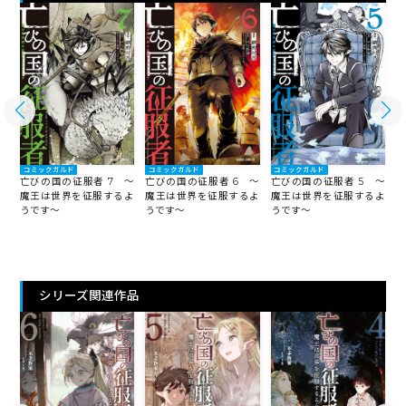
コミックガルド
コミックガルド
コミックガルド
～
亡びの国の征服者 7 ～
亡びの国の征服者 6 ～
亡びの国の征服者 5 ～
亡
よ
魔王は世界を征服するよ
魔王は世界を征服するよ
魔王は世界を征服するよ
うです～
うです～
うです～
う
シリーズ関連作品