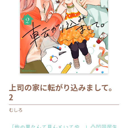
ロサージュノベルス
コミックガルド
コミッククリエ
上司の家に転がり込みまして。
リキューレ
2
むしろ
コミックパルフェ
「他の男なんて見んといてや。」凸凹同居生