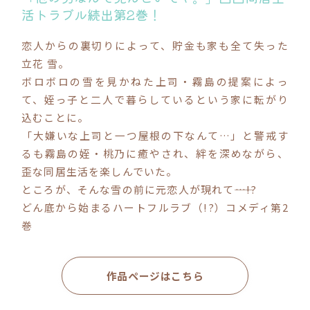
活トラブル続出第2巻！
コミックエッセイ
恋人からの裏切りによって、貯金も家も全て失った
立花 雪。
閉じる
ボロボロの雪を見かねた上司・霧島の提案によっ
て、姪っ子と二人で暮らしているという家に転がり
込むことに。
「大嫌いな上司と一つ屋根の下なんて…」と警戒す
るも霧島の姪・桃乃に癒やされ、絆を深めながら、
歪な同居生活を楽しんでいた。
ところが、そんな雪の前に元恋人が現れて――…!?
どん底から始まるハートフルラブ（!?）コメディ第2
巻
作品ページはこちら