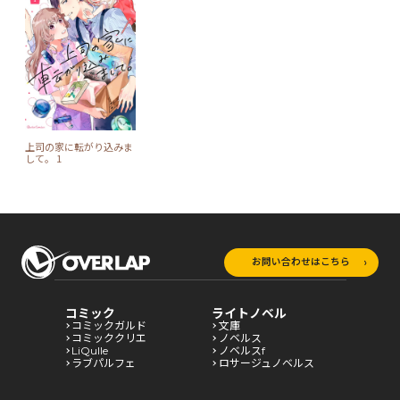
上司の家に転がり込みま
して。 1
お問い合わせはこちら
コミック
ライトノベル
コミックガルド
文庫
コミッククリエ
ノベルス
LiQulle
ノベルスf
ラブパルフェ
ロサージュノベルス