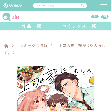
コミック
ライトノベル
作品一覧
コミックス一覧
コミックガルド
文庫
コミッククリエ
ノベルス
LiQulle
ノベルスf
ラブパルフェ
ロサージュノベルス
その他
通販・NEWS
コミックエッセイ
OVERLAP STORE
ポケットモンスター
オーバーラップ広報室
アニメ
ゲーム
コミックス情報
上司の家に転がり込みまし
企業
オーバーラップ文庫
会社概要
て。 2
採用情報
アクセス
オーバーラップホールディングス
お問い合わせはこちら
オーバーラップノベルス
オーバーラップノベルスf