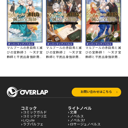
オーバーラップノベルス
オーバーラップノベルス
オーバーラップノベルス
マルブールの赤目烏と滅
マルブールの赤目烏と滅
マルブールの赤目烏と滅
びの宝飾師 3 ～天才宝
びの宝飾師 2 ～天才宝
びの宝飾師 1 ～天才宝
飾師と平民出身強欲商人
飾師と平民出身強欲商人
飾師と平民出身強欲商人
の成り上がり傾国譚～
の成り上がり傾国譚～
の成り上がり傾国譚～
お問い合わせはこちら
コミック
ライトノベル
コミックガルド
文庫
コミッククリエ
ノベルス
LiQulle
ノベルスf
ラブパルフェ
ロサージュノベルス