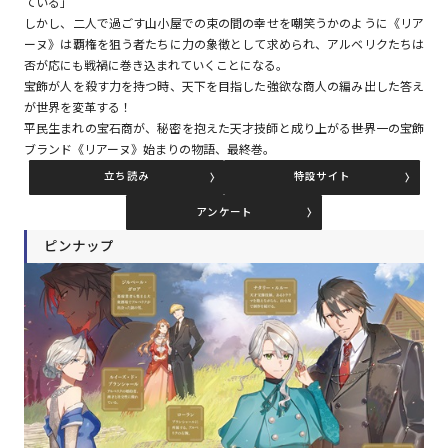
ている」
しかし、二人で過ごす山小屋での束の間の幸せを嘲笑うかのように《リア
ーヌ》は覇権を狙う者たちに力の象徴として求められ、アルベリクたちは
コミックエッセイ
否が応にも戦禍に巻き込まれていくことになる。
宝飾が人を殺す力を持つ時、天下を目指した強欲な商人の編み出した答え
閉じる
が世界を変革する！
平民生まれの宝石商が、秘密を抱えた天才技師と成り上がる――世界一の宝飾
ブランド《リアーヌ》始まりの物語、最終巻。
立ち読み
特設サイト
アンケート
ピンナップ