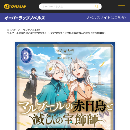
ノベルスサイトはこちら
コミック
ライトノベル
コミックガルド
文庫
TOP
オーバーラップノベルス
コミッククリエ
ノベルス
マルブールの赤目烏と滅びの宝飾師 3 ～天才宝飾師と平民出身強欲商人の成り上がり傾国譚～
LiQulle
ノベルスf
ラブパルフェ
ロサージュノベルス
その他
通販・NEWS
コミックエッセイ
OVERLAP STORE
ポケットモンスター
オーバーラップ広報室
アニメ
ゲーム
企業
会社概要
オーバーラップ文庫
採用情報
アクセス
オーバーラップホールディングス
お問い合わせはこちら
オーバーラップノベルス
オーバーラップノベルスf