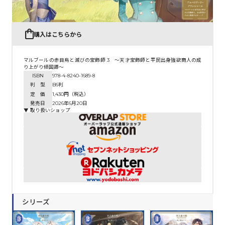
購入はこちらから
マルブールの赤目烏と滅びの宝飾師 3 ～天才宝飾師と平民出身強欲商人の成
り上がり傾国譚～
ISBN
978-4-8240-1689-8
判 型
B6判
定 価
1,430円（税込）
発売日
2026年6月20日
▼ 取り扱いショップ
シリーズ