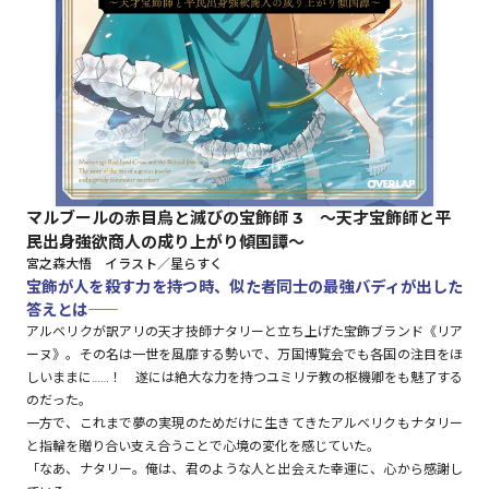
ロサージュノベルス
コミックガルド
マルブールの赤目烏と滅びの宝飾師 3 ～天才宝飾師と平
民出身強欲商人の成り上がり傾国譚～
コミッククリエ
宮之森大悟 イラスト／星らすく
宝飾が人を殺す力を持つ時、似た者同士の最強バディが出した
答えとは――
アルベリクが訳アリの天才技師ナタリーと立ち上げた宝飾ブランド《リア
リキューレ
ーヌ》。その名は一世を風靡する勢いで、万国博覧会でも各国の注目をほ
しいままに……！ 遂には絶大な力を持つユミリテ教の枢機卿をも魅了する
のだった。
一方で、これまで夢の実現のためだけに生きてきたアルベリクもナタリー
と指輪を贈り合い支え合うことで心境の変化を感じていた。
コミックパルフェ
「なあ、ナタリー。俺は、君のような人と出会えた幸運に、心から感謝し