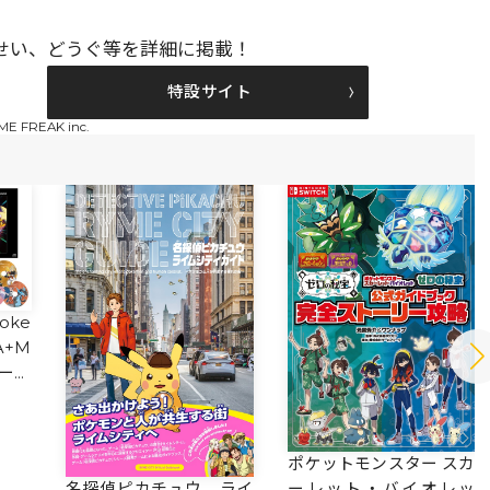
せい、どうぐ等を詳細に掲載！
特設サイト
AME FREAK inc.
Poke
A+M
ーミ
リー
ポケットモンスター スカ
ーレット・バイオレッ
名探偵ピカチュウ ライ