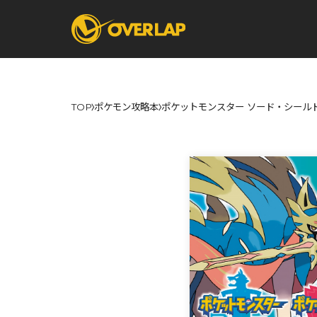
TOP
ポケモン攻略本
ポケットモンスター ソード・シール
コミック
ライトノベ
コミックガルド
文庫
コミッククリエ
ノベルス
LiQulle
ノベルスf
ラブパルフェ
ロサージュノベル
オーバーラップ文庫
オーバ
コミッククリエ