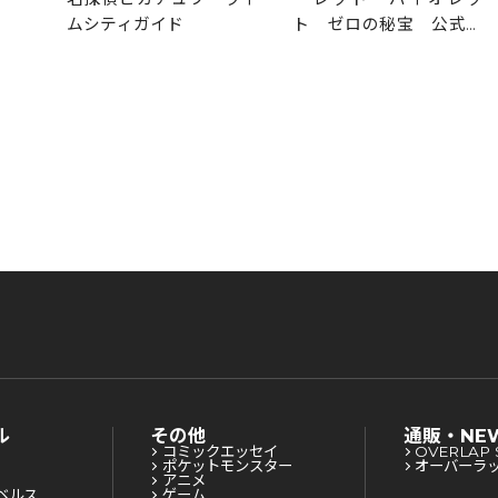
ト ゼロの秘宝 公式ガ
ムシティガイド
イドブック 完全ストー
リー攻略
ル
その他
通販・NE
コミックエッセイ
OVERLAP 
ポケットモンスター
オーバーラ
アニメ
ベルス
ゲーム