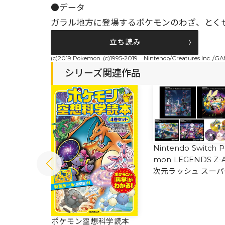
●データ
ガラル地方に登場するポケモンのわざ、とく
立ち読み
(c)2019 Pokemon. (c)1995-2019 Nintendo/Creatures Inc. /G
シリーズ関連作品
Nintendo Switch 
mon LEGENDS Z-
次元ラッシュ スーパ
ュージック・コンプ
ト
ぜんこく図
ポケモン空想科学読本