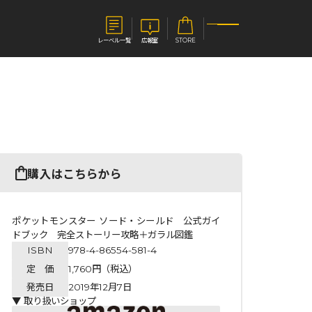
レーベル一覧
広報室
STORE
S
企業
E
会社概要
報室
採用情報
アクセス
購入はこちらから
オーバーラップホールディングス
ベルス
コミックガルド
お問い合わせはこちら
ポケットモンスター ソード・シールド 公式ガイ
ドブック 完全ストーリー攻略＋ガラル図鑑
ISBN
978-4-86554-581-4
定 価
1,760円（税込）
コミックエッセイ
発売日
2019年12月7日
▼ 取り扱いショップ