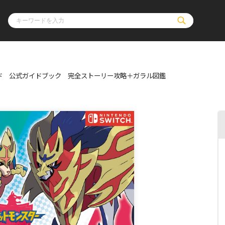
ド 公式ガイドブック 完全ストーリー攻略＋ガラル図鑑
ル
その他
通販・NEW
コミックエッセイ
OVERLAP STOR
ポケットモンスター
オーバーラップ広
アニメ
ス
ゲーム
ーラップノベルス
オーバーラップノベルスf
ロサージュノ
リキューレ
コミックパルフェ