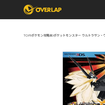
TOP
ポケモン攻略本
ポケットモンスター ウルトラサン・
コミック
ライトノベ
コミックガルド
文庫
コミッククリエ
ノベルス
LiQulle
ノベルスf
ラブパルフェ
ロサージュノベル
オーバーラップ文庫
オーバ
コミッククリエ