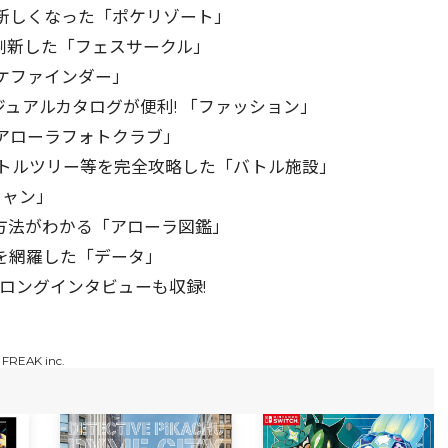
新しくなった「ポケリゾート」
刷新した「フェスサークル」
ケファインダー」
ジュアルカタログが便利! 「ファッション」
アローラフォトクラブ」
トルツリー等を完全攻略した「バトル施設」
キャン」
方法がわかる「アローラ図鑑」
を網羅した「データ」
式ロングインタビューも収録!
 FREAK inc.