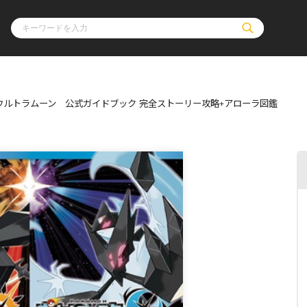
ウルトラムーン 公式ガイドブック 完全ストーリー攻略+アローラ図鑑
ル
その他
通販・NEW
コミックエッセイ
OVERLAP STOR
ポケットモンスター
オーバーラップ広
アニメ
ス
ゲーム
ーラップノベルス
オーバーラップノベルスf
ロサージュノ
リキューレ
コミックパルフェ