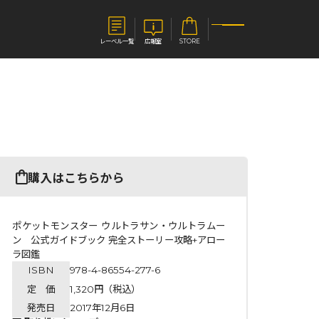
レーベル一覧
広報室
STORE
S
企業
E
会社概要
報室
採用情報
アクセス
購入はこちらから
オーバーラップホールディングス
ベルス
コミックガルド
お問い合わせはこちら
ポケットモンスター ウルトラサン・ウルトラムー
ン 公式ガイドブック 完全ストーリー攻略+アロー
ラ図鑑
ISBN
978-4-86554-277-6
コミックエッセイ
定 価
1,320円（税込）
発売日
2017年12月6日