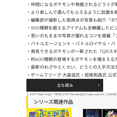
・仲間になるポケモンや発掘されるどうぐが
・より楽しんで遊んでもらえるように誌面を
・編集部が撮影した高得点の写真も紹介「ポ
・900種類を超えるアイテムも全網羅したビ
・思いのもままの写真が撮れるコツを掲載「
・バトルエージェント・バトルロイヤル・バ
・発見できるポケモンが一新された「QRス
・約400種類の登場するポケモンを捕まえる
・最新のわざやとくせい、どうぐの入手方法
・ゲームフリーク 大森滋氏・岩尾和昌氏 公
立ち読み
ｃ2017 Pok?mon. ?1995-2017 Nintendo/Creatures Inc. /GAME
シリーズ関連作品