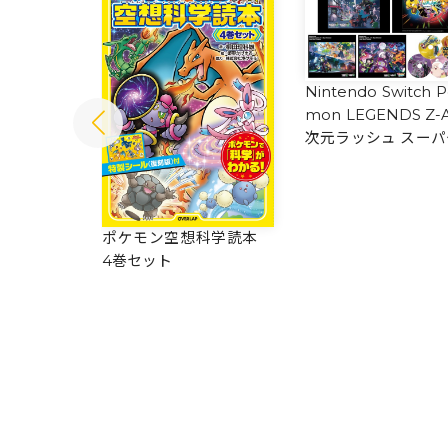
Nintendo Switch 
mon LEGENDS Z-
次元ラッシュ スーパ
ュージック・コンプ
ト
ぜんこく図
ポケモン空想科学読本
4巻セット