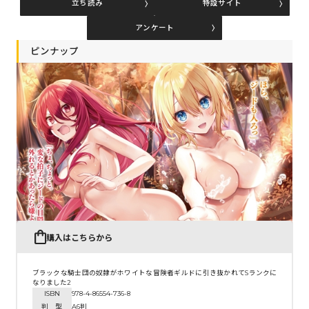
立ち読み
特設サイト
アンケート
コミックエッセイ
ピンナップ
閉じる
購入はこちらから
ブラックな騎士団の奴隷がホワイトな冒険者ギルドに引き抜かれてSランクに
なりました2
ISBN
978-4-86554-736-8
判 型
A6判