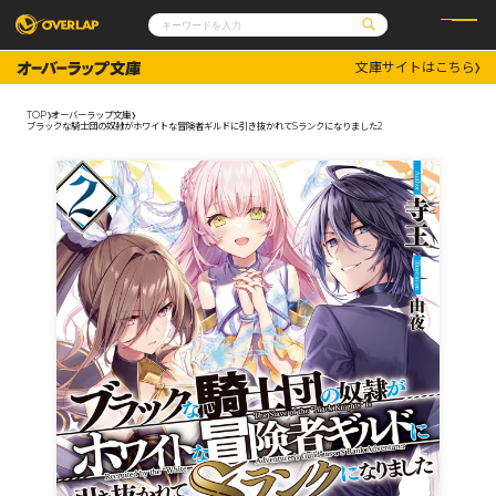
文庫サイトはこちら
コミック
ライトノベル
コミックガルド
文庫
TOP
オーバーラップ文庫
コミッククリエ
ノベルス
ブラックな騎士団の奴隷がホワイトな冒険者ギルドに引き抜かれてSランクになりました2
LiQulle
ノベルスf
ラブパルフェ
ロサージュノベルス
その他
通販・NEWS
コミックエッセイ
OVERLAP STORE
ポケットモンスター
オーバーラップ広報室
アニメ
ゲーム
企業
会社概要
オーバーラップ文庫
採用情報
アクセス
オーバーラップホールディングス
お問い合わせはこちら
オーバーラップノベルス
オーバーラップノベルスf