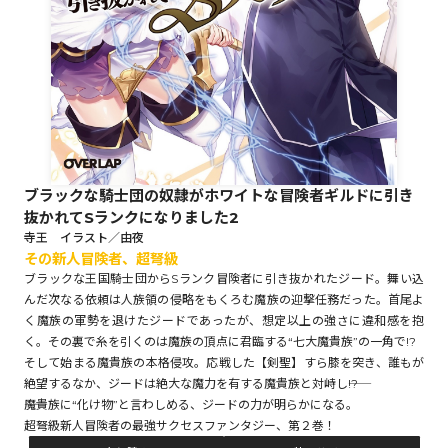
ロサージュノベルス
コミックガルド
ブラックな騎士団の奴隷がホワイトな冒険者ギルドに引き
抜かれてSランクになりました2
コミッククリエ
寺王 イラスト／由夜
その新人冒険者、超弩級
ブラックな王国騎士団からSランク冒険者に引き抜かれたジード。舞い込
んだ次なる依頼は人族領の侵略をもくろむ魔族の迎撃任務だった。首尾よ
く魔族の軍勢を退けたジードであったが、想定以上の強さに違和感を抱
リキューレ
く。その裏で糸を引くのは魔族の頂点に君臨する“七大魔貴族”の一角で!?
そして始まる魔貴族の本格侵攻。応戦した【剣聖】すら膝を突き、誰もが
絶望するなか、ジードは絶大な魔力を有する魔貴族と対峙し――!?
――魔貴族に“化け物”と言わしめる、ジードの力が明らかになる。
コミックパルフェ
超弩級新人冒険者の最強サクセスファンタジー、第２巻！