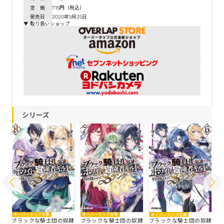
定 価
715円（税込）
発売日
2020年9月25日
▼ 取り扱いショップ
シリーズ
オーバーラップ文庫
オーバーラップ文庫
オ
オーバーラップ文庫
隷
ブラックな騎士団の奴隷
ブラックな騎士団の奴隷
ブ
ブラックな騎士団の奴隷