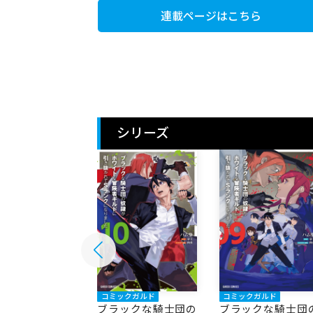
連載ページはこちら
シリーズ
ックガルド
コミックガルド
コミックガルド
ックな騎士団の
ブラックな騎士団の
ブラックな騎士団