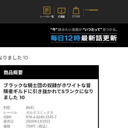
レーベル一覧
広報室
STORE
S
企業
りました 10
E
会社概要
報室
採用情報
アクセス
商品概要
オーバーラップホールディングス
ベルス
コミックガルド
お問い合わせはこちら
ブラックな騎士団の奴隷がホワイトな冒
険者ギルドに引き抜かれてSランクになり
ました 10
判型
B6判
レーベル
ガルドコミックス
コミックエッセイ
ISBN
978-4-8240-1545-7
発売日
2026年2月25日
価格
759円（税込）