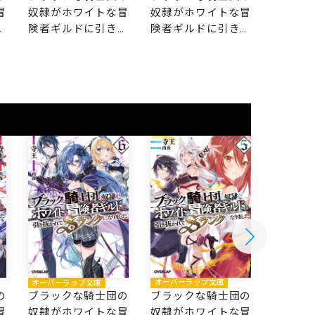
冒
奴隷がホワイトな冒
奴隷がホワイトな冒
奴隷が
抜
険者ギルドに引き抜
険者ギルドに引き抜
険者ギ
な
かれてSランクにな
かれてSランクにな
かれて
りました 8
りました 7
りました
オーバー
オーバーラップ文庫
オーバーラップ文庫
ブラッ
の
ブラックな騎士団の
ブラックな騎士団の
奴隷が
冒
奴隷がホワイトな冒
奴隷がホワイトな冒