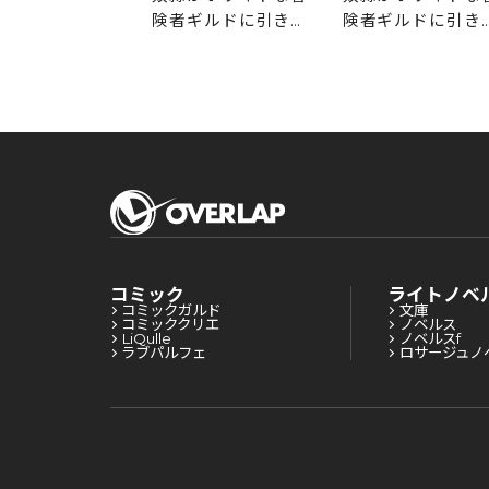
ギルドに引き抜
険者ギルドに引き抜
険者ギルドに引き
てSランクにな
かれてSランクにな
かれてSランクに
した 9
りました 8
りました 7
コミック
ライトノベ
コミックガルド
文庫
コミッククリエ
ノベルス
LiQulle
ノベルスf
ラブパルフェ
ロサージュノ