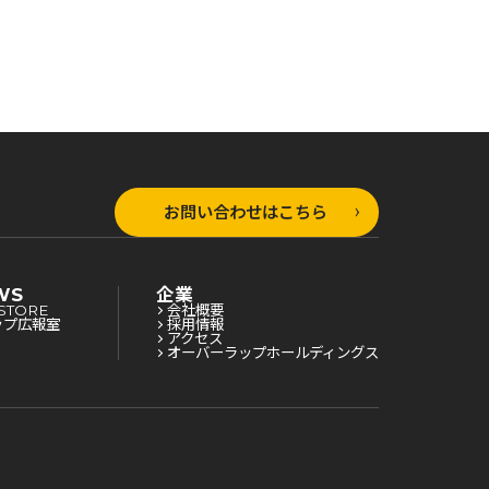
ルドに引き抜
険者ギルドに引き抜
険者ギルドに引き抜
Sランクにな
かれてSランクにな
かれてSランクにな
 4
りました 3
りました2
お問い合わせはこちら
WS
企業
STORE
会社概要
ップ広報室
採用情報
アクセス
オーバーラップホールディングス