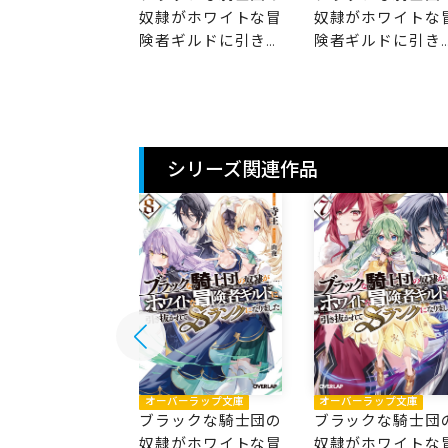
がホワイトな冒
奴隷がホワイトな冒
奴隷がホワイトな
ギルドに引き抜
険者ギルドに引き抜
険者ギルドに引き
てSランクにな
かれてSランクにな
かれてSランクに
た 11
りました 10
りました 9
シリーズ関連作品
バーラップ文庫
オーバーラップ文庫
オーバーラップ文庫
ックな騎士団の
ブラックな騎士団の
ブラックな騎士団
がホワイトな冒
奴隷がホワイトな冒
奴隷がホワイトな