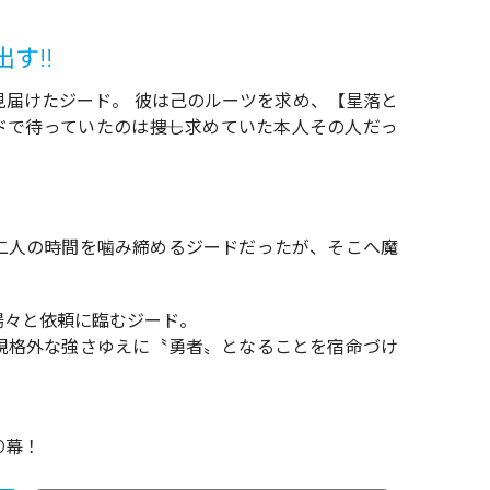
す!!
見届けたジード。 彼は己のルーツを求め、【星落と
で待っていたのは――捜し求めていた本人その人だっ
二人の時間を噛み締めるジードだったが、そこへ魔
揚々と依頼に臨むジード。
規格外な強さゆえに〝勇者〟となることを宿命づけ
0幕！