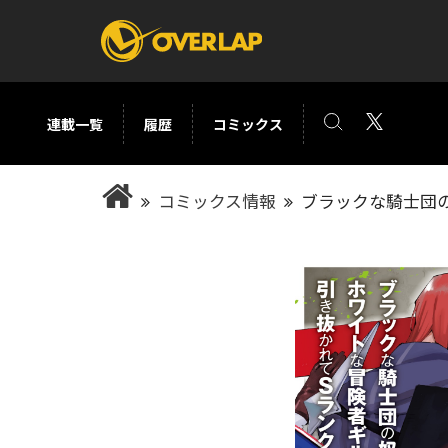
連載一覧
履歴
コミックス
コミック
ライトノベ
コミックス情報
ブラックな騎士団の
コミックガルド
文庫
コミッククリエ
ノベルス
LiQulle
ノベルスf
ラブパルフェ
ロサージュノベル
オーバーラップ文庫
オーバ
コミッククリエ