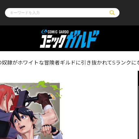
ル
その他
通販・NEW
奴隷がホワイトな冒険者ギルドに引き抜かれてSランクにな
コミックエッセイ
OVERLAP STOR
ポケットモンスター
オーバーラップ広
アニメ
ス
ゲーム
ーラップノベルス
オーバーラップノベルスf
ロサージュノ
リキューレ
コミックパルフェ