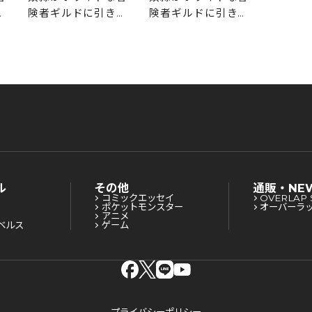
険者ギ
抜
険者ギルドに引き抜
険者ギルドに引き抜
かれて
な
かれてSランクにな
かれてSランクにな
りました
りました 5
りました 6
ル
その他
通販・NE
コミックエッセイ
OVERLAP 
ポケットモンスター
オーバーラ
アニメ
ベルス
ゲーム
プライバシーポリシー