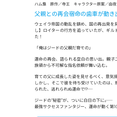
ハム梟 原作／寺王 キャラクター原案／由夜
父親との再会――宿命の歯車が動き出
ウェイラ帝国の動乱を鎮め、国の再出発を
し】ロイターの行方を追っていたが、ギルド
た！
「俺はジードの父親だ――育ての」
運命の再会、語られる空白の思い出。親子
族領から不可解な指名依頼が舞い込む。
育ての父に成長した姿を見せるべく、意気
しかし、そこで彼を待ち受けていたのは、
られた、逃れられぬ運命で――!?
ジードの“秘密”が、ついに白日の下に――。
最強サクセスファンタジー、運命が動く第1