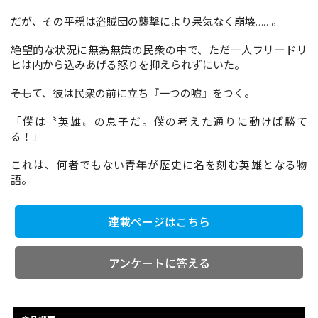
だが、その平穏は盗賊団の襲撃により呆気なく崩壊……。
コミックエッセイ
絶望的な状況に無為無策の民衆の中で、ただ一人フリードリ
ヒは内から込みあげる怒りを抑えられずにいた。
閉じる
――そして、彼は民衆の前に立ち『一つの嘘』をつく。
「僕は〝英雄〟の息子だ。僕の考えた通りに動けば勝て
る！」
これは、何者でもない青年が歴史に名を刻む英雄となる物
語。
連載ページはこちら
アンケートに答える