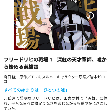
ロサージュノベルス
コミックガルド
コミッククリエ
フリードリヒの戦場 1 深紅の天才軍師、嘘か
ら始める英雄譚
麻日 隆 原作／エノキスルメ キャラクター原案／岩本ゼロ
リキューレ
ゴ
すべての始まりは「ひとつの嘘」
元孤児で聡明なフリードリヒは、田舎の村で〝英雄〟に憧
れ、平凡な日々に物足りなさを感じながらも穏やかに過ごし
コミックパルフェ
ていた。