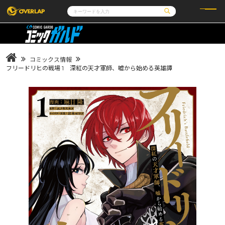
コミック
ライトノベル
コミックガルド
文庫
コミッククリエ
ノベルス
コミックス情報
LiQulle
ノベルスf
ラブパルフェ
ロサージュノベルス
フリードリヒの戦場 1 深紅の天才軍師、嘘から始める英雄譚
その他
通販・NEWS
コミックエッセイ
OVERLAP STORE
ポケットモンスター
オーバーラップ広報室
アニメ
ゲーム
企業
会社概要
オーバーラップ文庫
採用情報
アクセス
オーバーラップホールディングス
お問い合わせはこちら
オーバーラップノベルス
オーバーラップノベルスf