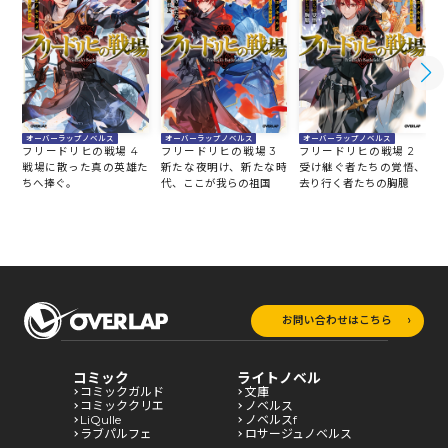
オーバーラップノベルス
オーバーラップノベルス
オーバーラップノベルス
フリードリヒの戦場 4
フリードリヒの戦場 3
フリードリヒの戦場 2
戦場に散った真の英雄た
新たな夜明け、新たな時
受け継ぐ者たちの覚悟、
ちへ捧ぐ。
代、ここが我らの祖国
去り行く者たちの胸臆
お問い合わせはこちら
コミック
ライトノベル
コミックガルド
文庫
コミッククリエ
ノベルス
LiQulle
ノベルスf
ラブパルフェ
ロサージュノベルス