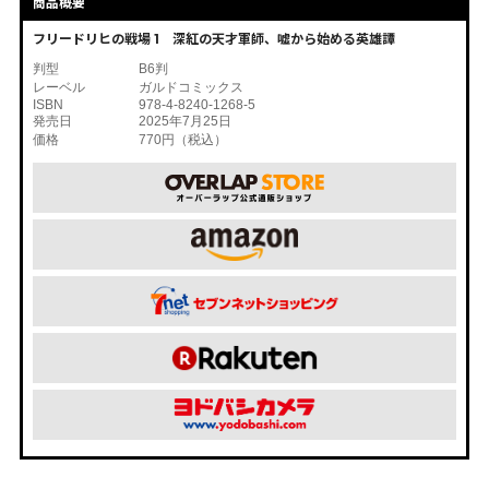
商品概要
フリードリヒの戦場 1 深紅の天才軍師、嘘から始める英雄譚
判型
B6判
レーベル
ガルドコミックス
ISBN
978-4-8240-1268-5
発売日
2025年7月25日
価格
770円（税込）