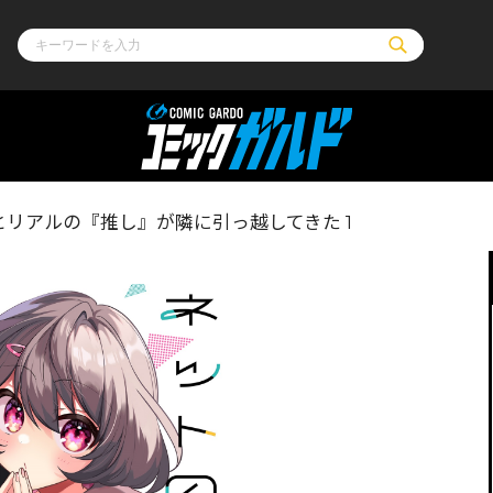
ル
その他
通販・NEW
リアルの『推し』が隣に引っ越してきた 1
コミックエッセイ
OVERLAP STOR
ポケットモンスター
オーバーラップ広
アニメ
ス
ゲーム
ーラップノベルス
オーバーラップノベルスf
ロサージュノ
リキューレ
コミックパルフェ