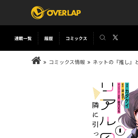
連載一覧
履歴
コミックス
コミック
ライトノベ
コミックス情報
ネットの『推し』と
コミックガルド
文庫
コミッククリエ
ノベルス
LiQulle
ノベルスf
ラブパルフェ
ロサージュノベル
オーバーラップ文庫
オーバ
コミッククリエ