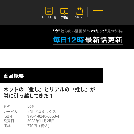
レーベル一覧
広報室
STORE
S
企業
E
会社概要
報室
採用情報
アクセス
商品概要
オーバーラップホールディングス
ベルス
コミックガルド
お問い合わせはこちら
ネットの『推し』とリアルの『推し』が
隣に引っ越してきた 1
判型
B6判
レーベル
ガルドコミックス
ISBN
978-4-8240-0668-4
コミックエッセイ
発売日
2023年11月25日
価格
770円（税込）