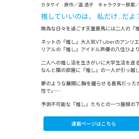
カタケイ 原作／遥 透子 キャラクター原案
推していいのは、 私だけ…だよ
無為な日々を過ごす天童蒼馬には二人の『
ネットの『推し』大人気VTuberのアンリ
リアルの『推し』アイドル声優の八住ひよ
二人への推し活を生きがいに大学生活を送る
なんと隣の部屋に『推し』の一人が引っ越し
夢のような展開に胸を躍らせる蒼馬だった
性で――。
予測不可能な『推し』たちとの一つ屋根の
連載ページはこちら