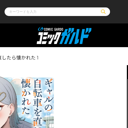
ル
その他
通販・NEW
したら懐かれた 1
コミックエッセイ
OVERLAP STOR
ポケットモンスター
オーバーラップ広
アニメ
ス
ゲーム
ーラップノベルス
オーバーラップノベルスf
ロサージュノ
リキューレ
コミックパルフェ