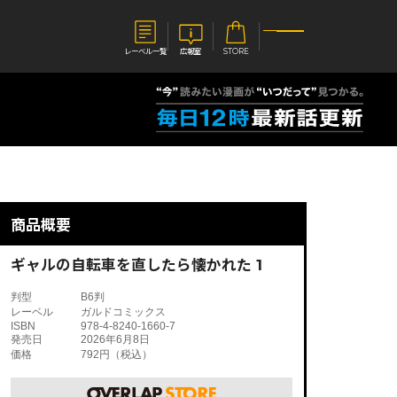
レーベル一覧
広報室
STORE
S
企業
E
会社概要
報室
採用情報
アクセス
商品概要
オーバーラップホールディングス
ベルス
コミックガルド
お問い合わせはこちら
ギャルの自転車を直したら懐かれた 1
判型
B6判
レーベル
ガルドコミックス
ISBN
978-4-8240-1660-7
発売日
2026年6月8日
価格
792円（税込）
コミックエッセイ