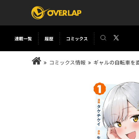
連載一覧
履歴
コミックス
コミック
ライトノベ
コミックス情報
ギャルの自転車を直
コミックガルド
文庫
コミッククリエ
ノベルス
LiQulle
ノベルスf
ラブパルフェ
ロサージュノベル
オーバーラップ文庫
オーバ
コミッククリエ