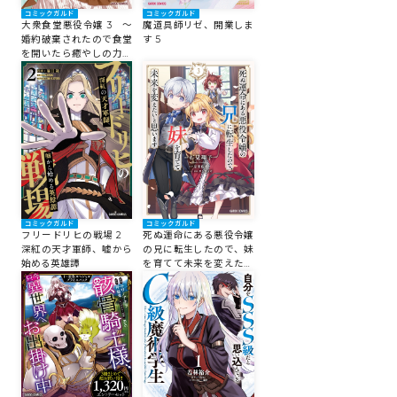
コミックガルド
コミックガルド
大衆食堂悪役令嬢 3 ～
魔道具師リゼ、開業しま
婚約破棄されたので食堂
す 5
を開いたら癒やしの力が
開花しました～
コミックガルド
コミックガルド
フリードリヒの戦場 2
死ぬ運命にある悪役令嬢
深紅の天才軍師、嘘から
の兄に転生したので、妹
始める英雄譚
を育てて未来を変えたい
と思います 3