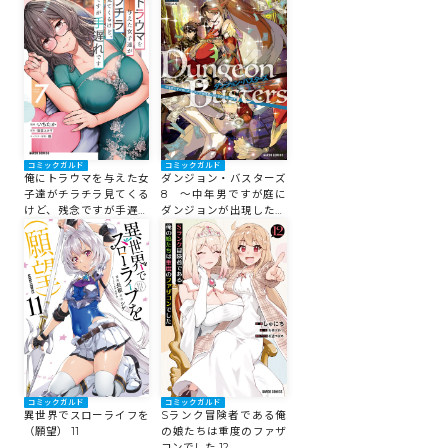
ランを始めるようです～
コミックエッセイ
閉じる
コミックガルド
コミックガルド
俺にトラウマを与えた女
ダンジョン・バスターズ
子達がチラチラ見てくる
8 ～中年男ですが庭に
けど、残念ですが手遅れ
ダンジョンが出現したの
です 7
で世界を救います～
コミックガルド
コミックガルド
異世界でスローライフを
Sランク冒険者である俺
（願望） 11
の娘たちは重度のファザ
コンでした 12