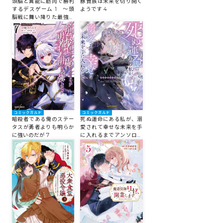
頭脳と異能に筋肉で勝利
豚貴族は未来を切り開く
するデスゲーム 1 ～頭
ようです 4
脳戦に舞い降りた最強の
バカ～
コミックガルド
コミックガルド
暗殺者である俺のステー
死ぬ運命にある私が、溺
タスが勇者よりも明らか
愛されて幸せな未来を手
に強いのだが 7
に入れるまでアンソロジ
ーコミック