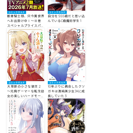
コミックガルド
コミックガルド
骸骨騎士様、只今異世界
自分をSSS級だと思い込
へお出掛け中Ⅰ～Ⅲ巻
んでいるC級魔術学生 1
スペシャルプライスパッ
ク
コミックガルド
コミックガルド
大草原の小さな領主 2
10年ぶりに再会したクソ
～元廃ゲーマーな転生幼
ガキは清純美少女JKに成
女の楽しいハードモード
長していた 3
辺境開拓記～