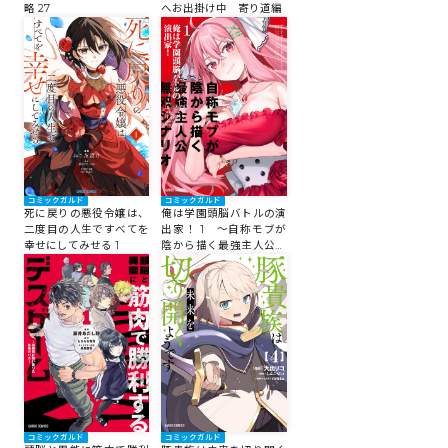
略 27
へお出掛け中 寄り道編
コミックガルド
コミックガルド
死に戻りの悪役令嬢は、
俺は学園頭脳バトルの演
二度目の人生ですべてを
出家！ 1 ～自称モブが
幸せにしてみせる 1
陰から描く最強主人公無
双シナリオ～
コミックガルド
コミックガルド