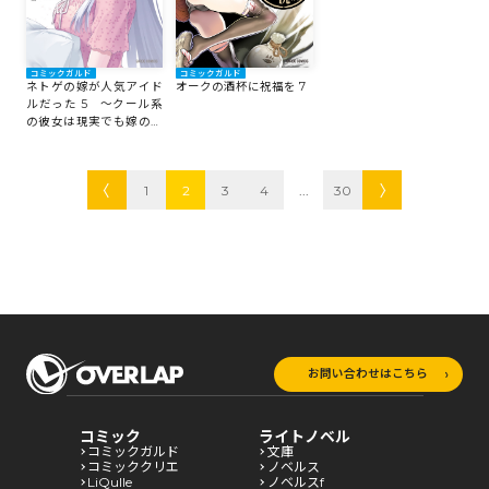
コミックガルド
コミックガルド
ネトゲの嫁が人気アイド
オークの酒杯に祝福を 7
ルだった 5 ～クール系
の彼女は現実でも嫁のつ
もりでいる～
1
2
3
4
...
30
お問い合わせはこちら
コミック
ライトノベル
コミックガルド
文庫
コミッククリエ
ノベルス
LiQulle
ノベルスf