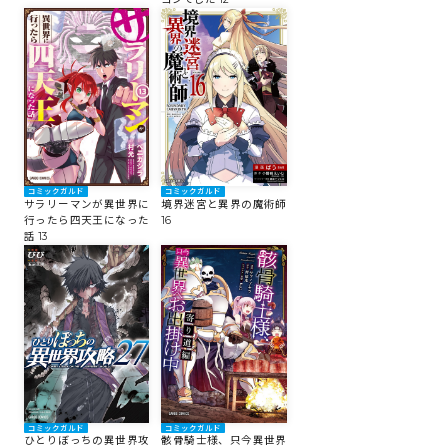
コミックガルド
コミックガルド
サラリーマンが異世界に
境界迷宮と異界の魔術師
行ったら四天王になった
16
話 13
コミックガルド
コミックガルド
ひとりぼっちの異世界攻
骸骨騎士様、只今異世界