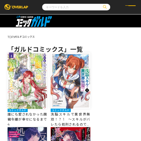
コミック
ライトノベル
コミックガルド
文庫
コミッククリエ
ノベルス
ガルドコミックス
TOP
LiQulle
ノベルスf
ラブパルフェ
ロサージュノベルス
その他
通販・NEWS
「ガルドコミックス」一覧
コミックエッセイ
OVERLAP STORE
ポケットモンスター
オーバーラップ広報室
アニメ
ゲーム
企業
会社概要
オーバーラップ文庫
採用情報
アクセス
オーバーラップホールディングス
お問い合わせはこちら
オーバーラップノベルス
コミックガルド
コミックガルド
洗脳スキルで異世界無
誰にも愛されなかった醜
双！？ 1 ～スキルがバ
穢令嬢が幸せになるまで
オーバーラップノベルスf
レたら処刑されるので健
4
全誠実に生きようとした
ら、なぜか美少女たちに
愛されている件について