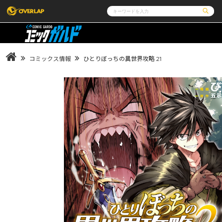
コミック
ライトノベル
コミックガルド
文庫
コミッククリエ
ノベルス
コミックス情報
ひとりぼっちの異世界攻略 21
LiQulle
ノベルスf
ラブパルフェ
ロサージュノベルス
その他
通販・NEWS
コミックエッセイ
OVERLAP STORE
ポケットモンスター
オーバーラップ広報室
アニメ
ゲーム
企業
会社概要
オーバーラップ文庫
オーバーラップノベルス
オーバー
採用情報
アクセス
オーバーラップホールディングス
お問い合
ロサージュノベルス
コミックガルド
コミ
リキューレ
コミックパルフェ
コミ
閉じる