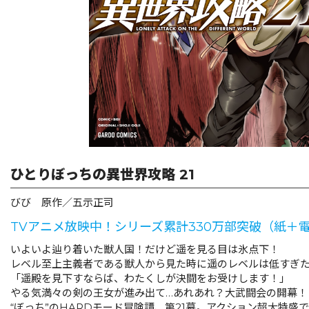
ひとりぼっちの異世界攻略 21
びび 原作／五示正司
TVアニメ放映中！シリーズ累計330万部突破（紙＋
いよいよ辿り着いた獣人国！だけど遥を見る目は氷点下！
レベル至上主義者である獣人から見た時に遥のレベルは低すぎ
「遥殿を見下すならば、わたくしが決闘をお受けします！」
やる気満々の剣の王女が進み出て…あれあれ？大武闘会の開幕！
“ぼっち”のHARDモード冒険譚、第21幕。アクション超大特盛