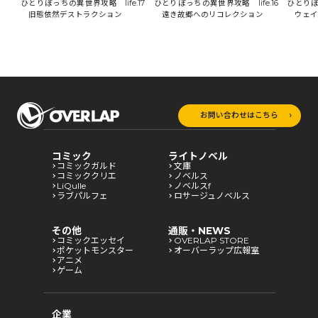
18
ひとりぼっちの異世界攻略 life.17
ひとりぼ
ひとりぼっちの異世界攻略 life.16
旧態依然デストラクション
ウェイ
遠き故郷へのリコレクション
お問い合わせはこちら
コミック
ライトノベル
コミックガルド
文庫
コミッククリエ
ノベルス
LiQulle
ノベルスf
ラブパルフェ
ロサージュノベルス
その他
通販・NEWS
コミックエッセイ
OVERLAP STORE
ポケットモンスター
オーバーラップ広報室
アニメ
ゲーム
企業