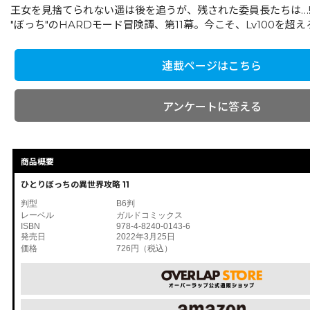
王女を見捨てられない遥は後を追うが、残された委員長たちは…!
"ぼっち"のHARDモード冒険譚、第11幕。今こそ、Lv100を超
連載ページはこちら
アンケートに答える
商品概要
ひとりぼっちの異世界攻略 11
判型
B6判
レーベル
ガルドコミックス
ISBN
978-4-8240-0143-6
発売日
2022年3月25日
価格
726円（税込）