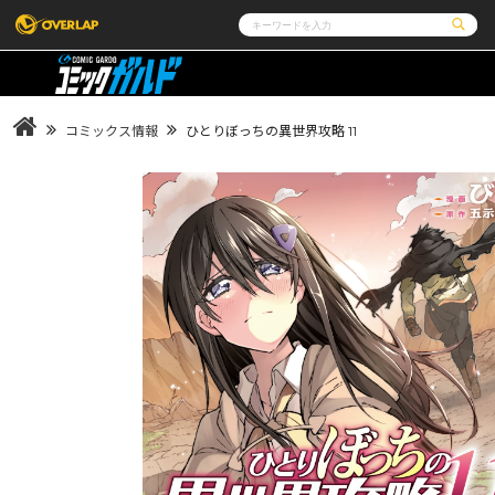
コミック
ライトノベル
コミックガルド
文庫
コミッククリエ
ノベルス
コミックス情報
ひとりぼっちの異世界攻略 11
LiQulle
ノベルスf
ラブパルフェ
ロサージュノベルス
その他
通販・NEWS
コミックエッセイ
OVERLAP STORE
ポケットモンスター
オーバーラップ広報室
アニメ
ゲーム
企業
会社概要
オーバーラップ文庫
オーバーラップノベルス
オーバー
採用情報
アクセス
オーバーラップホールディングス
お問い合
ロサージュノベルス
コミックガルド
コミ
リキューレ
コミックパルフェ
コミ
閉じる