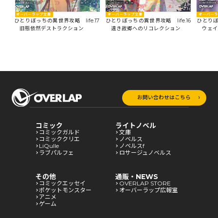
オーバーラップ文庫
オーバー
オーバーラップ文庫
18
ひとりぼっちの異世界攻略 life.17
ひとりぼ
ひとりぼっちの異世界攻略 life.16
旧態依然デストラクション
ウェイ
遠き故郷へのリコレクション
お問い合わせはこちら
コミック
ライトノベル
コミックガルド
文庫
コミッククリエ
ノベルス
LiQulle
ノベルスf
ラブパルフェ
ロサージュノベルス
その他
通販・NEWS
コミックエッセイ
OVERLAP STORE
ポケットモンスター
オーバーラップ広報室
アニメ
ゲーム