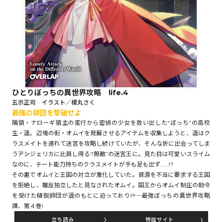
ロサージュノベルス
コミックガルド
ひとりぼっちの異世界攻略 life.4
五示正司 イラスト／榎丸さく
最強の師団を撃破せよ
コミッククリエ
隣領・ナローギ領主の蛮行から密偵の少女を救い出した“ぼっち”の高校
生・遥。辺境の街・オムイを発展させるアイテムを収集しようと、遥はク
ラスメイトを連れて迷宮を攻略し続けていたが、そんな折に出会ってしま
う――アンジェリカに比肩し得る?無敵”の迷宮王に。見た目は可愛いスライム
リキューレ
なのに、チート能力持ちのクラスメイトが手も足も出ず……!?
その裏でオムイと王国の対立が激化していた。資源を不当に要求する王国
を拒絶し、離反独立したと見なされたオムイ。国王からオムイ制圧の勅令
を受けた精鋭師団が遥のもとに迫っており――!? 最強ぼっちの異世界攻略
譚、第４巻!
コミックパルフェ
立ち読み
特設サイト