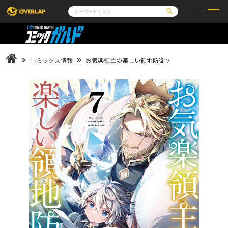
コミック
ライトノベル
コミックガルド
文庫
コミッククリエ
ノベルス
コミックス情報
お気楽領主の楽しい領地防衛 7
LiQulle
ノベルスf
ラブパルフェ
ロサージュノベルス
その他
通販・NEWS
コミックエッセイ
OVERLAP STORE
ポケットモンスター
オーバーラップ広報室
アニメ
ゲーム
企業
会社概要
オーバーラップ文庫
採用情報
アクセス
オーバーラップホールディングス
お問い合わせはこちら
オーバーラップノベルス
オーバーラップノベルスf