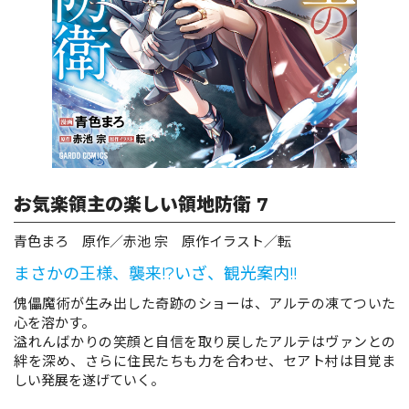
ロサージュノベルス
コミックガルド
お気楽領主の楽しい領地防衛 7
コミッククリエ
青色まろ 原作／赤池 宗 原作イラスト／転
まさかの王様、襲来!?いざ、観光案内!!
リキューレ
傀儡魔術が生み出した奇跡のショーは、アルテの凍てついた
心を溶かす。
溢れんばかりの笑顔と自信を取り戻したアルテはヴァンとの
絆を深め、さらに住民たちも力を合わせ、セアト村は目覚ま
しい発展を遂げていく。
コミックパルフェ