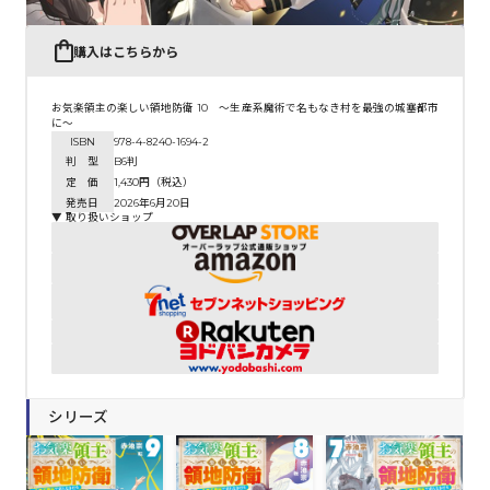
購入はこちらから
お気楽領主の楽しい領地防衛 10 ～生産系魔術で名もなき村を最強の城塞都市
に～
ISBN
978-4-8240-1694-2
判 型
B6判
定 価
1,430円（税込）
発売日
2026年6月20日
▼ 取り扱いショップ
シリーズ