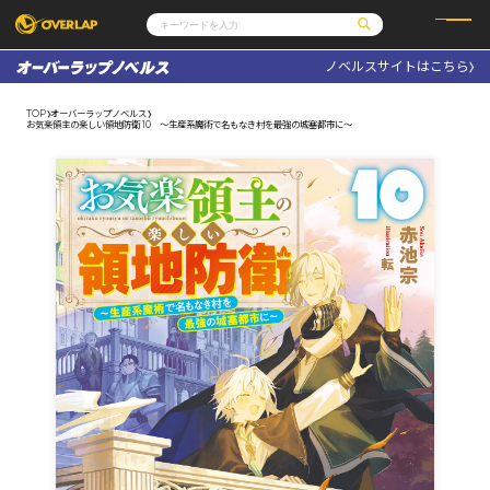
ノベルスサイトはこちら
コミック
ライトノベル
コミックガルド
文庫
TOP
オーバーラップノベルス
コミッククリエ
ノベルス
お気楽領主の楽しい領地防衛 10 ～生産系魔術で名もなき村を最強の城塞都市に～
LiQulle
ノベルスf
ラブパルフェ
ロサージュノベルス
その他
通販・NEWS
コミックエッセイ
OVERLAP STORE
ポケットモンスター
オーバーラップ広報室
アニメ
ゲーム
企業
会社概要
オーバーラップ文庫
採用情報
アクセス
オーバーラップホールディングス
お問い合わせはこちら
オーバーラップノベルス
オーバーラップノベルスf