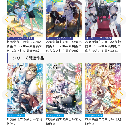
オ
オーバーラップノベルス
オーバーラップノベルス
オーバーラップノベルス
お
地
お気楽領主の楽しい領地
お気楽領主の楽しい領地
お気楽領主の楽しい領地
防
術で
防衛 9 ～生産系魔術で
防衛 8 ～生産系魔術で
防衛 7 ～生産系魔術で
名
塞
名もなき村を最強の城塞
名もなき村を最強の城塞
名もなき村を最強の城塞
都
都市に～
都市に～
都市に～
シリーズ関連作品
コミックガルド
コミックガルド
コミックガルド
コ
地
お気楽領主の楽しい領地
お気楽領主の楽しい領地
お気楽領主の楽しい領地
お
防衛 7
防衛 6
防衛 5
防