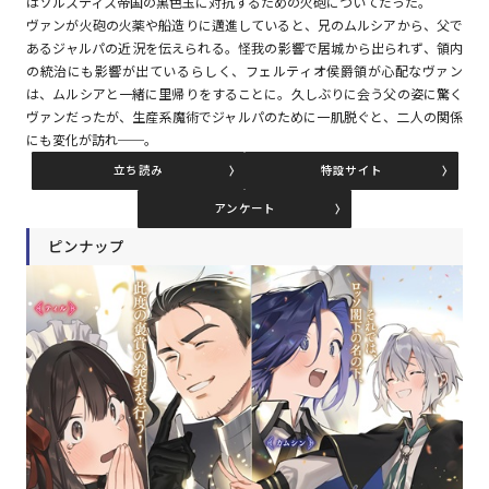
はソルスティス帝国の黒色玉に対抗するための火砲についてだった。
ヴァンが火砲の火薬や船造りに邁進していると、兄のムルシアから、父で
あるジャルパの近況を伝えられる。怪我の影響で居城から出られず、領内
コミックエッセイ
の統治にも影響が出ているらしく、フェルティオ侯爵領が心配なヴァン
は、ムルシアと一緒に里帰りをすることに。久しぶりに会う父の姿に驚く
閉じる
ヴァンだったが、生産系魔術でジャルパのために一肌脱ぐと、二人の関係
にも変化が訪れ──。
立ち読み
特設サイト
アンケート
ピンナップ