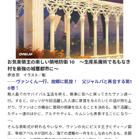
ロサージュノベルス
コミックガルド
お気楽領主の楽しい領地防衛 10 ～生産系魔術で名もなき
村を最強の城塞都市に～
コミッククリエ
赤池 宗 イラスト／転
──ヴァンくん一行、故郷に凱旋！ 父ジャルパと再会する第1
0巻！
無人島でのサバイバル生活を終え、無事に街へと戻ってきたヴァン達一
リキューレ
行。すると、ロッソが今回活躍した人達に褒賞を与えたいとの話が持ち上
がり、ヴァンはこの機会に普段の感謝を伝えることを決める。海で活躍し
たディー達のほかに、アルテやティル、カムシンも表彰することになり─
─。
そんな表彰式が終わるやいなや、ヴァンの元にピスタ王子とディーノ国
コミックパルフェ
王、宰相アペルタが訪れる。海での遭難の一件をたしなめられるも、本題