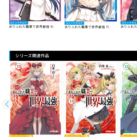
コミックガルド
コミックガル
コミックガルド
ありふれた職業で世界最強 16
ありふれた
ありふれた職業で世界最強 15
シリーズ関連作品
オーバーラップ文庫
オーバーラップ文庫
オーバーラッ