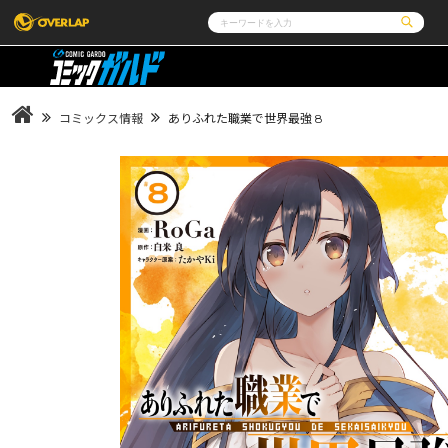
コミック
ライトノベル
コミックガルド
文庫
コミッククリエ
ノベルス
コミックス情報
ありふれた職業で世界最強 8
LiQulle
ノベルスf
ラブパルフェ
ロサージュノベルス
その他
通販・NEWS
コミックエッセイ
OVERLAP STORE
ポケットモンスター
オーバーラップ広報室
アニメ
ゲーム
企業
会社概要
オーバーラップ文庫
オーバーラップノベルス
採用情報
アクセス
オーバーラップホールディングス
お問い合わ
オーバーラップノベルスf
ロサージュノベルス
コミックガルド
コミッククリエ