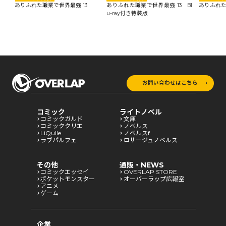
ありふれた職業で世界最強 13
ありふれた職業で世界最強 13 Bl
ありふれた
u-ray付き特装版
お問い合わせはこちら
コミック
ライトノベル
コミックガルド
文庫
コミッククリエ
ノベルス
LiQulle
ノベルスf
ラブパルフェ
ロサージュノベルス
その他
通販・NEWS
コミックエッセイ
OVERLAP STORE
ポケットモンスター
オーバーラップ広報室
アニメ
ゲーム
企業