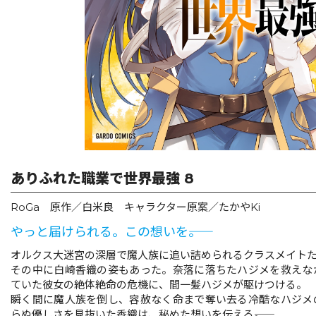
リキューレ
コミックパルフェ
コミックエッセイ
閉じる
ありふれた職業で世界最強 8
RoGa 原作／白米良 キャラクター原案／たかやKi
やっと届けられる。この想いを――。
オルクス大迷宮の深層で魔人族に追い詰められるクラスメイト
その中に白崎香織の姿もあった。奈落に落ちたハジメを救えな
ていた彼女の絶体絶命の危機に、間一髪ハジメが駆けつける。
瞬く間に魔人族を倒し、容赦なく命まで奪い去る冷酷なハジメ
らぬ優しさを見抜いた香織は、秘めた想いを伝える――。