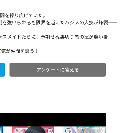
激闘を繰り広げていた。
を強いられるも限界を越えたハジメの大技が炸裂――
ラスメイトたちに、予期せぬ裏切り者の罠が襲い掛
た狂気が仲間を襲う！
アンケートに答える