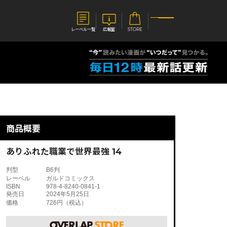
レーベル一覧
広報室
STORE
S
企業
E
会社概要
報室
採用情報
アクセス
商品概要
オーバーラップホールディングス
ベルス
コミックガルド
お問い合わせはこちら
ありふれた職業で世界最強 14
判型
B6判
レーベル
ガルドコミックス
ISBN
978-4-8240-0841-1
発売日
2024年5月25日
価格
726円（税込）
コミックエッセイ