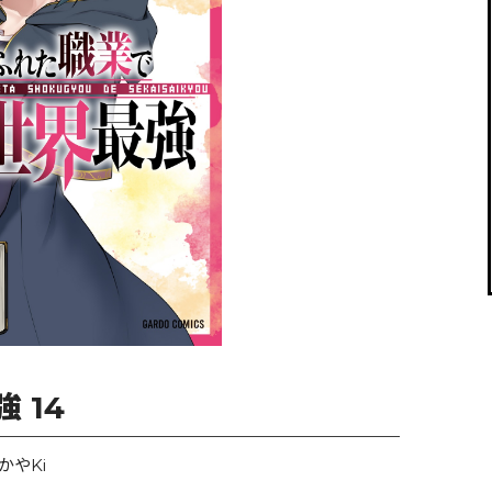
閉じる
 14
かやKi