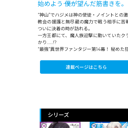
始めよう―― 僕が望んだ筋書きを。
“神山”でハジメは神の使徒・ノイントとの
教会の援護と無尽蔵の魔力で戦う相手に苦戦
ついに決着の時が訪れる。
一方王都にて、魔人族迎撃に動いていたク
かり……!?
“最強”異世界ファンタジー第14幕！ 秘め
連載ページはこちら
シリーズ