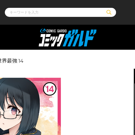
ル
その他
通販・NEW
界最強 14
コミックエッセイ
OVERLAP STOR
ポケットモンスター
オーバーラップ広
アニメ
ス
ゲーム
ーラップノベルス
オーバーラップノベルスf
ロサージュノ
リキューレ
コミックパルフェ