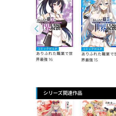
ックガルド
コミックガルド
コミックガルド
ふれた職業で世
ありふれた職業で世
ありふれた職業で
 17
界最強 16
界最強 15
シリーズ関連作品