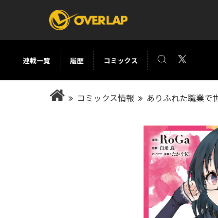
連載一覧
履歴
コミックス
コミック
ライトノベ
コミックス情報
ありふれた職業で世
コミックガルド
文庫
コミッククリエ
ノベルス
LiQulle
ノベルスf
ラブパルフェ
ロサージュノベル
オーバーラップ文庫
オーバ
コミッククリエ