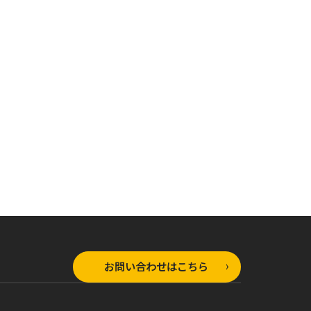
オーバーラップ文庫
オーバーラップ文庫
ラップ文庫
ありふれた職業で世
ありふれた職業で世
れた職業で世
界最強 11
界最強 零4
零 5
お問い合わせはこちら