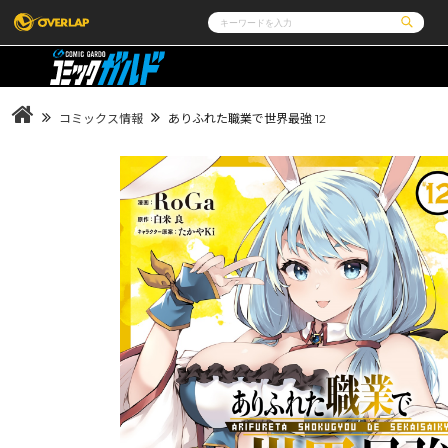
コミック
ライトノベル
コミックガルド
文庫
コミッククリエ
ノベルス
コミックス情報
ありふれた職業で世界最強 12
LiQulle
ノベルスf
ラブパルフェ
ロサージュノベルス
その他
通販・NEWS
コミックエッセイ
OVERLAP STORE
ポケットモンスター
オーバーラップ広報室
アニメ
ゲーム
企業
会社概要
オーバーラップ文庫
オーバーラップノベルス
採用情報
アクセス
オーバーラップホールディングス
お問い合わ
オーバーラップノベルスf
ロサージュノベルス
コミックガルド
コミッククリエ