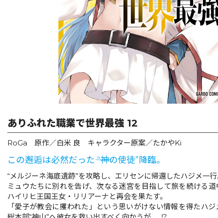
リキューレ
コミックパルフェ
コミックエッセイ
閉じる
ありふれた職業で世界最強 12
RoGa 原作／白米 良 キャラクター原案／たかやKi
この邂逅は必然だった―― “神の使徒”降臨。
“メルジーネ海底遺跡”を攻略し、エリセンに帰還したハジメ一行
ミュウたちに別れを告げ、次なる迷宮を目指して旅を続ける道
ハイリヒ王国王女・リリアーナと再会を果たす。
「愛子が教会に攫われた」という思いがけない情報を得たハジ
総本部“神山”へ彼女を救い出すべく向かうが……!?