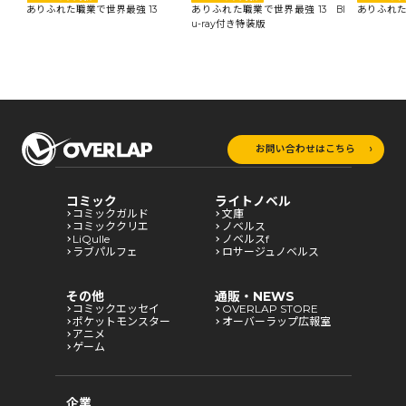
ありふれた職業で世界最強 13
ありふれた職業で世界最強 13 Bl
ありふれた
u-ray付き特装版
お問い合わせはこちら
コミック
ライトノベル
コミックガルド
文庫
コミッククリエ
ノベルス
LiQulle
ノベルスf
ラブパルフェ
ロサージュノベルス
その他
通販・NEWS
コミックエッセイ
OVERLAP STORE
ポケットモンスター
オーバーラップ広報室
アニメ
ゲーム
企業