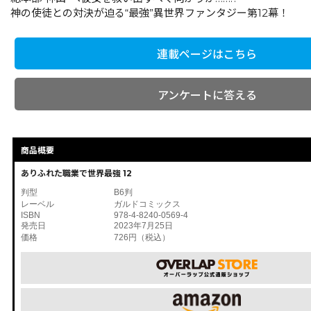
神の使徒との対決が迫る“最強”異世界ファンタジー第12幕！
連載ページはこちら
アンケートに答える
商品概要
ありふれた職業で世界最強 12
判型
B6判
レーベル
ガルドコミックス
ISBN
978-4-8240-0569-4
発売日
2023年7月25日
価格
726円（税込）