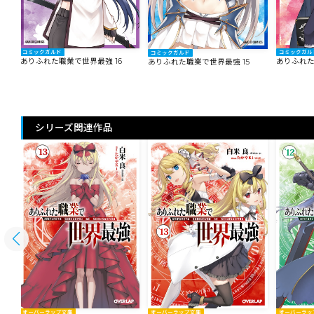
コミックガルド
コミックガル
コミックガルド
ありふれた職業で世界最強 16
ありふれた
ありふれた職業で世界最強 15
シリーズ関連作品
オーバーラップ文庫
オーバーラップ文庫
オーバーラッ