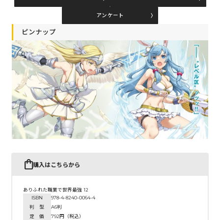
アンケート
コミックエッセイ
ピンナップ
閉じる
購入はこちらから
ありふれた職業で世界最強 12
ISBN
978-4-8240-0064-4
判 型
A6判
定 価
792円（税込）