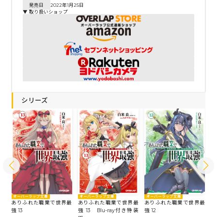
発売日
2022年1月25日
▼ 取り扱いショップ
シリーズ
オーバーラップ文庫
オーバーラップ文庫
オーバーラップ文庫
オ
最
ありふれた職業で世界最
ありふれた職業で世界最
ありふれた職業で世界最
あ
強 13
強 13 Blu-ray付き特装
強 12
強