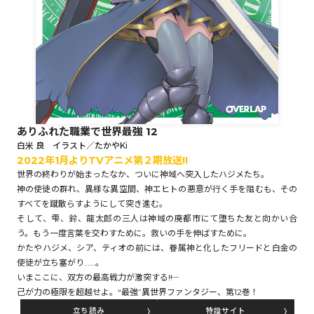
ロサージュノベルス
コミックガルド
ありふれた職業で世界最強 12
白米 良 イラスト／たかやKi
2022年1月よりTVアニメ第２期放送!!
コミッククリエ
世界の終わりが始まったなか、ついに神域へ突入したハジメたち。
神の使徒の群れ、異様な異空間、神エヒトの悪意が行く手を阻むも、その
すべてを蹴散らすようにして突き進む。
そして、雫、鈴、龍太郎の三人は神域の廃都市にて堕ちた友と向かい合
リキューレ
う。もう一度言葉を交わすために。救いの手を伸ばすために。
かたやハジメ、シア、ティオの前には、眷属神と化したフリードと白金の
使徒が立ち塞がり……。
いまここに、双方の最高戦力が激突する――!!
己が力の極限を超越せよ。“最強”異世界ファンタジー、第12巻！
コミックパルフェ
立ち読み
特設サイト