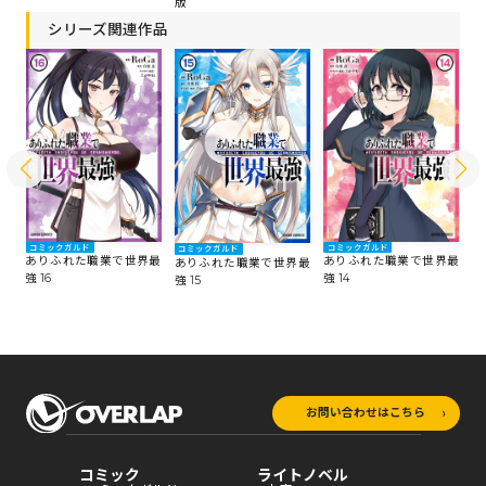
版
シリーズ関連作品
コミックガルド
コミックガルド
コ
コミックガルド
最
ありふれた職業で世界最
ありふれた職業で世界最
あ
ありふれた職業で世界最
強 16
強 14
強 
強 15
お問い合わせはこちら
コミック
ライトノベル