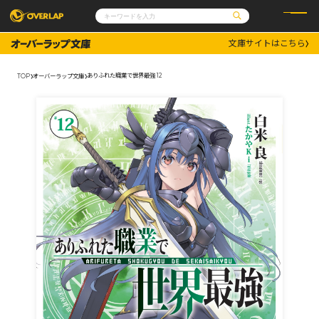
文庫サイトはこちら
コミック
ライトノベル
コミックガルド
文庫
ありふれた職業で世界最強 12
TOP
オーバーラップ文庫
コミッククリエ
ノベルス
LiQulle
ノベルスf
ラブパルフェ
ロサージュノベルス
その他
通販・NEWS
コミックエッセイ
OVERLAP STORE
ポケットモンスター
オーバーラップ広報室
アニメ
ゲーム
企業
会社概要
オーバーラップ文庫
採用情報
アクセス
オーバーラップホールディングス
お問い合わせはこちら
オーバーラップノベルス
オーバーラップノベルスf