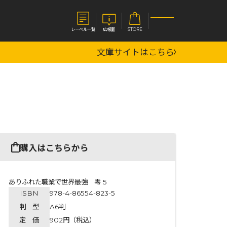
レーベル一覧
広報室
STORE
文庫サイトはこちら
S
企業
E
会社概要
報室
採用情報
アクセス
オーバーラップホールディングス
ベルス
コミックガルド
購入はこちらから
お問い合わせはこちら
ありふれた職業で世界最強 零 5
ISBN
978-4-86554-823-5
コミックエッセイ
判 型
A6判
定 価
902円（税込）