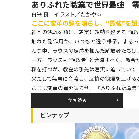
ありふれた職業で世界最強 零
白米 良 イラスト／たかやKi
ここに変革の鐘を鳴らし、“最強”を超
神との決戦を前に、着実に攻勢を整える“解
触れた副作用か、いつもと違う様子。まる
んな中、ラウスの足跡を掴んだ解放者たちは
一方、ラウスも“解放者”と合流すべく、教
鞭を打つが、教会の手先は着実に迫っていて……
果たして無事に合流し、反抗の狼煙を上げる
ここに変革の鐘を鳴らせ。『ありふれた職業
立ち読み
ピンナップ