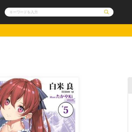
ル
その他
通販・NEW
コミックエッセイ
OVERLAP STOR
ポケットモンスター
オーバーラップ広
アニメ
ス
ゲーム
ーラップノベルス
オーバーラップノベルスf
ロサージュノ
リキューレ
コミックパルフェ