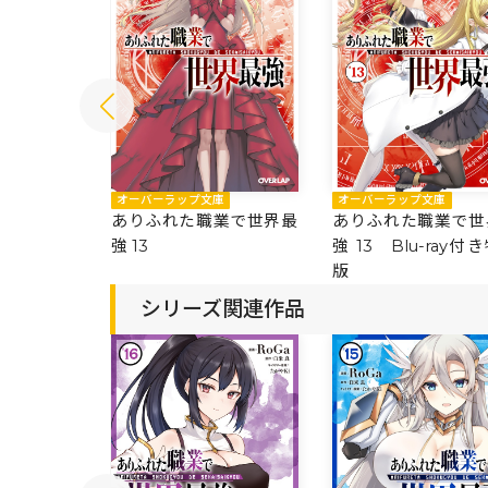
庫
オーバーラップ文庫
オーバーラップ文庫
業で世界最
ありふれた職業で世界最
ありふれた職業で世
強 13
強 13 Blu-ray付
版
シリーズ関連作品