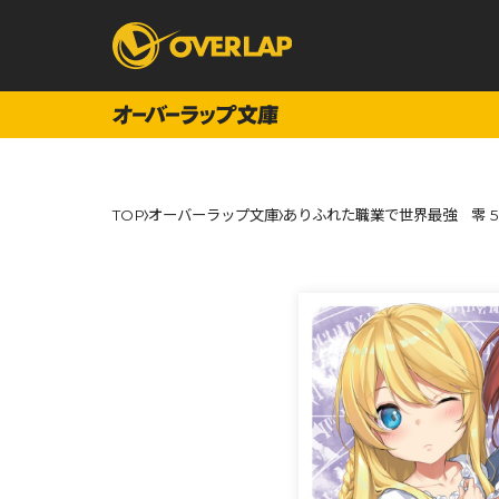
コミック
ライトノベ
TOP
オーバーラップ文庫
ありふれた職業で世界最強 零 5
コミックガルド
文庫
コミッククリエ
ノベルス
LiQulle
ノベルスf
ラブパルフェ
ロサージュノベル
オーバーラップ文庫
オーバ
コミッククリエ